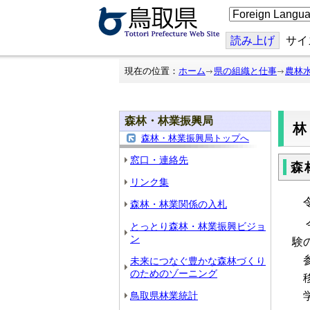
こ
の
ペ
ー
読み上げ
サイ
ジ
を
翻
現在の位置：
ホーム
県の組織と仕事
農林
訳
す
る
森林・林業振興局
森林・林業振興局トップへ
窓口・連絡先
森
リンク集
令
森林・林業関係の入札
今
とっとり森林・林業振興ビジョ
ン
験
参
未来につなぐ豊かな森林づくり
のためのゾーニング
移
学
鳥取県林業統計