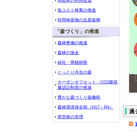
県産材の利用促進
低コスト林業の推進
特用林産物の生産振興
「森づくり」の推進
森林整備の推進
森林の保全
緑化・県植樹祭
とっとり共生の森
カーボンオフセット・CO2吸収
量認証制度の推進
豊かな森づくり協働税
森林環境保全税（H17～R4）
過
県営林の管理