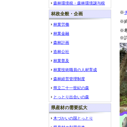
森林環境税・森林環境譲与税
※
チ
林政全般・企画
※
林業労働
※
林業金融
※
森林計画
造林公社
林業普及
林業技術職員の人材育成
森林経営管理制度
県立二十一世紀の森
とっとり出合いの森
県産材の需要拡大
木づかいの国とっとり