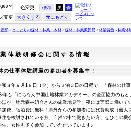
色変更
標準
黒
青
ズ変更
大
きくする
元
にもどす
水産部
とっとりの森林・林業・木材
森林・林業振興局
林業労働
林業体
林業体験研修会に関する情報
林の仕事体験講座の参加者を募集中！
和８年９月1８日（金）から２泊３日の日程で、「森林の仕事
年も「にちなん中国山地林業アカデミー」の全面協力のもと
のほか、地元森林組合さんの施業地見学、夜には実際に働いて
加費、宿泊費は無料！県外からの参加者には旅費助成（最大
住を検討されている方、自然の中で働きたい方、ぜひこの機
生、女性も多く参加していただいています♪