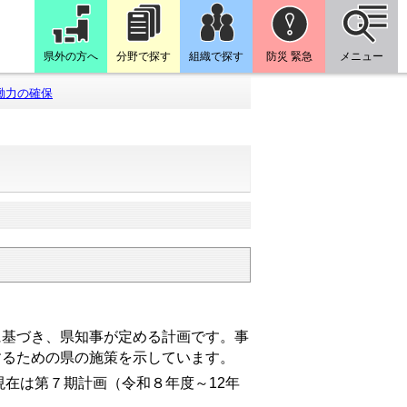
県外の方へ
分野で探す
組織で探す
防災 緊急
メニュー
働力の確保
基づき、県知事が定める計画です。事
するための県の施策を示しています。
現在は第７
期計画（令和８年度～12年