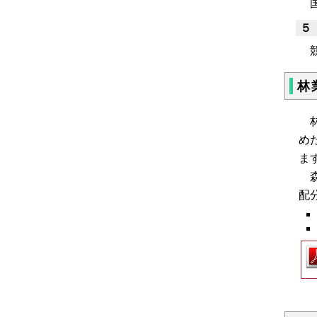
５
競
林
林
め
ま
森
配