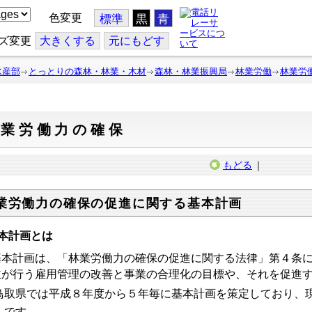
色変更
標準
黒
青
ズ変更
大
きくする
元
にもどす
水産部
とっとりの森林・林業・木材
森林・林業振興局
林業労働
林業労
林業労働力の確保
もどる
｜
業労働力の確保の促進に関する基本計画
本計画とは
本計画は、「林業労働力の確保の促進に関する法律」第４条に
主が行う雇用管理の改善と事業の合理化の目標や、それを促進
取県では平成８年度から５年毎に基本計画を策定しており、
）です。