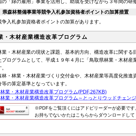
国の「緑の雇用」事業を活用し、助成を受けながら３年間の研
 県森林整備事業等競争入札参加資格者ポイントの加算措置
争入札参加資格者ポイントの加算があります。
業・木材産業構造改革プログラム
業・木材産業の現状と課題、基本的方向、構造改革に関する目
たプログラムとして、平成１９年４月に「鳥取県林業・木材産
す。
林・林業・木材産業づくり交付金や、木材産業等高度化推進資
分等の算定基準となっています。
林業・木材産業構造改革プログラム(PDF,267KB)
林業・木材産業構造改革プログラム～とっとりウッドチェンジ戦略～ 
※PDFをご覧頂くにはアドビリーダーが必要です
お持ちでないかたはこちらからダウンロードして