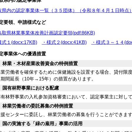
取県内の認定事業体
取県内の認定事業体一覧（３５団体）（令和８年４月１日時点） (pdf
定要領、申請様式など
取県林業事業体改善計画認定要領(pdf:86KB)
式１(docx:17KB)
・様式２(docx:41KB)
・様式３～１４(docx
定事業体への優遇措置
 林業・木材産業改善資金の特例措置
労働者を確保するために保健施設を設置する場合、貸付限度額引
期間延長（10年→15年）の措置があります。
 国有林野事業における配慮
有林野事業の入札参加資格審査において、認定事業主に対して
 林業労働者の委託募集の特例措置
援センターに委託し、林業労働者の募集を行うことができます
 国の実施する「緑の雇用」事業の活用