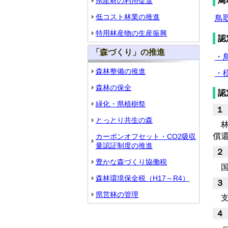
鳥
県産材の利用促進
低コスト林業の推進
鳥
特用林産物の生産振興
認
「森づくり」の推進
・鳥
森林整備の推進
・様
森林の保全
認
緑化・県植樹祭
１
とっとり共生の森
林業
償還
カーボンオフセット・CO2吸収
量認証制度の推進
２
豊かな森づくり協働税
国
森林環境保全税（H17～R4）
３
県営林の管理
支
４