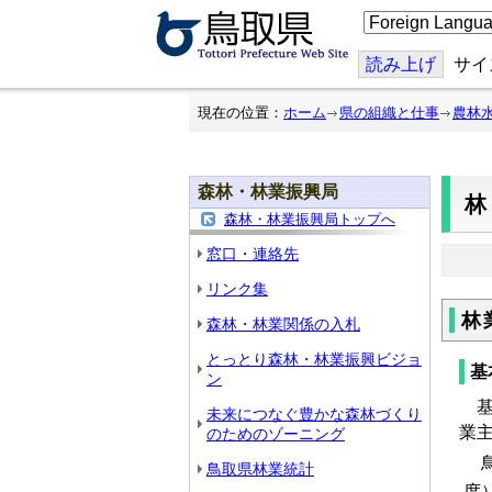
こ
の
ペ
ー
読み上げ
サイ
ジ
を
翻
現在の位置：
ホーム
県の組織と仕事
農林
訳
す
る
森林・林業振興局
森林・林業振興局トップへ
窓口・連絡先
リンク集
林
森林・林業関係の入札
とっとり森林・林業振興ビジョ
基
ン
基
未来につなぐ豊かな森林づくり
業
のためのゾーニング
鳥
鳥取県林業統計
度