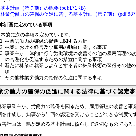
基本計画（第７期）の概要 (pdf:171KB)
林業労働力の確保の促進に関する基本計画（第７期） (pdf:687K
本計画に定めている事項
本的に次の事項を定めています。
林業労働力の確保の促進に関する方針
林業における経営及び雇用の動向に関する事項
事業主が一体的に行う労働環境の改善その他の雇用管理の
の合理化を促進するための措置に関する事項
新たに林業に就業しようとする者の林業技術の習得その他
項
その他林業労働力の確保の促進に関する事項
業労働力の確保の促進に関する法律に基づく認定事
業事業主が、労働力の確保を図るため、雇用管理の改善と事業
画を作成し、知事から計画の認定を受けることができる制度で
善計画は、県が定める基本計画に照らして適切なものである