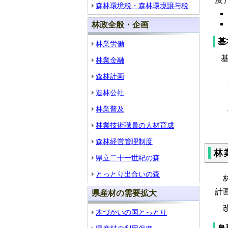
森林環境税・森林環境譲与税
林政全般・企画
基
林業労働
基
林業金融
森林計画
造林公社
林業普及
林業技術職員の人材育成
森林経営管理制度
林
県立二十一世紀の森
とっとり出合いの森
林
計
県産材の需要拡大
改
木づかいの国とっとり