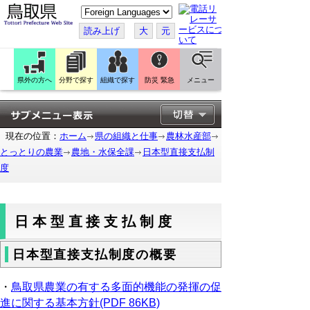
こ
の
ペ
読み上げ
大
元
ー
ジ
を
翻
訳
県外の方へ
分野で探す
組織で探す
防災 緊急
メニュー
す
る
現在の位置：
ホーム
県の組織と仕事
農林水産部
とっとりの農業
農地・水保全課
日本型直接支払制
度
日本型直接支払制度
日本型直接支払制度の概要
・
鳥取県農業の有する多面的機能の発揮の促
進に関する基本方針(PDF 86KB)