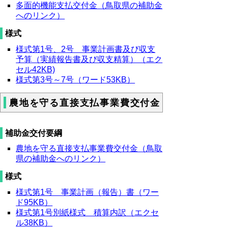
多面的機能支払交付金（鳥取県の補助金
へのリンク）
様式
様式第1号、2号 事業計画書及び収支
予算（実績報告書及び収支精算）（エク
セル42KB)
様式第3号～7号（ワード53KB）
農地を守る直接支払事業費交付金
補助金交付要綱
農地を守る直接支払事業費交付金（鳥取
県の補助金へのリンク）
様式
様式第1号 事業計画（報告）書（ワー
ド95KB）
様式第1号別紙様式 積算内訳（エクセ
ル38KB）