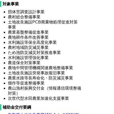
対象事業
団体営調査設計事業
農村総合整備事業
土地改良施設PCB廃棄物処理促進対策
事業
農業基盤整備促進事業
農地耕作条件改善事業
水利施設等保全高度化事業
農村地域防災減災事業
ため池防災減災対策推進事業
水利施設管理強化事業
農道保全対策事業
農地中間管理機構関連農地整備事業
土地改良施設突発事故復旧事業
農業水路等長寿命化・防災減災事業
畑作等促進整備事業
農山漁村振興交付金（情報通信環境整備
対策）
次世代型水田農業加速化支援事業
補助金交付要綱