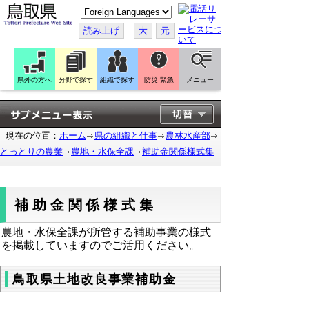
こ
の
ペ
読み上げ
大
元
ー
ジ
を
翻
訳
県外の方へ
分野で探す
組織で探す
防災 緊急
メニュー
す
る
現在の位置：
ホーム
県の組織と仕事
農林水産部
とっとりの農業
農地・水保全課
補助金関係様式集
補助金関係様式集
農地・水保全課が所管する補助事業の様式
を掲載していますのでご活用ください。
鳥取県土地改良事業補助金