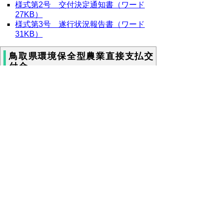
様式第2号 交付決定通知書（ワード
27KB）
様式第3号 遂行状況報告書（ワード
31KB）
鳥取県環境保全型農業直接支払交
付金
補助金交付要綱
鳥取県環境保全型農業直接支払交付金
（鳥取県の補助金へのリンク）
様式
様式第1号 事業計画（報告）書（ワー
ド28KB)
様式第2号 事業収支予算書（決算書）
（ワード34KB)
様式第3号 交付決定通知書（ワード
32KB)
様式第4号 遂行状況報告書（ワード