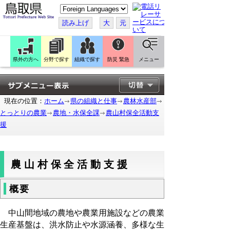
こ
の
ペ
読み上げ
大
元
ー
ジ
を
翻
訳
県外の方へ
分野で探す
組織で探す
防災 緊急
メニュー
す
る
現在の位置：
ホーム
県の組織と仕事
農林水産部
とっとりの農業
農地・水保全課
農山村保全活動支
援
農山村保全活動支援
概要
中山間地域の農地や農業用施設などの農業
生産基盤は、洪水防止や水源涵養、多様な生