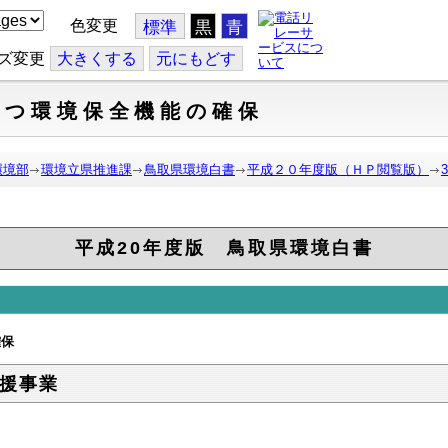
色変更
標準
黒
青
ズ変更
大
きくする
元
にもどす
の持つ環境保全機能の確保
環境部
環境立県推進課
鳥取県環境白書
平成２０年度版（ＨＰ閲覧版）
平成20年度版 鳥取県環境白書
確保
援事業