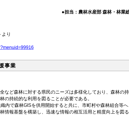
●担当：農林水産部 森林・林業総室 
トより
aspx?menuid=99916
支援事業
全など森林に対する県民のニーズは多様化しており、森林の持
林の持続的な利用を図ることが必要である。
織内で森林GISを供用開始すると共に、市町村や森林組合等
林情報基盤を構築し、迅速な情報の相互活用と精度向上を図る