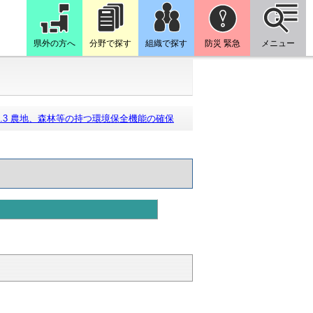
県外の方へ
分野で探す
組織で探す
防災 緊急
メニュー
3.3 農地、森林等の持つ環境保全機能の確保