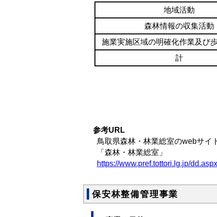
地域活動
森林情報の収集活動
施業実施区域の明確化作業及び
計
参考URL
鳥取県森林・林業総室のwebサイ
「森林・林業総室」
https://www.pref.tottori.lg.jp/dd.
保安林整備管理事業