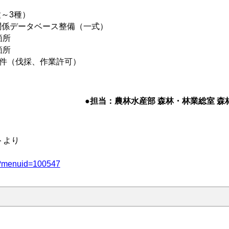
種～3種）
関係データベース整備（一式）
箇所
箇所
4件（伐採、作業許可）
●担当：農林水産部 森林・林業総室 森林づ
トより
spx?menuid=100547