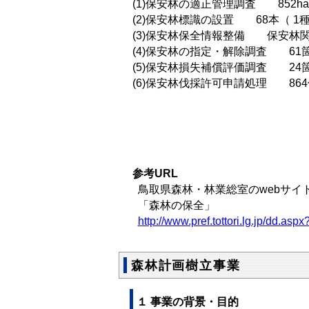
(1)保安林の適正管理調査 852ha
(2)保安林標識の設置 68本（ 1
(3)保安林保全情報整備 保安林
(4)保安林の指定・解除調査 61
(5)保安林損失補償評価調査 24
(6)保安林伐採許可申請処理 86
参考URL
鳥取県森林・林業総室のwebサイ
「森林の保全」
http://www.pref.tottori.lg.jp/dd.a
森林計画樹立事業
１ 事業の背景・目的