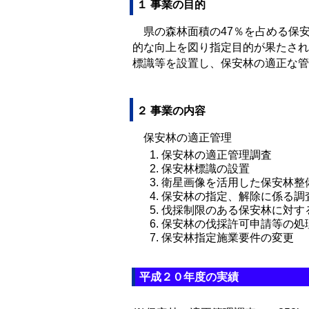
１ 事業の目的
県の森林面積の47％を占める保
的な向上を図り指定目的が果たされ
標識等を設置し、保安林の適正な管
２ 事業の内容
保安林の適正管理
保安林の適正管理調査
保安林標識の設置
衛星画像を活用した保安林整
保安林の指定、解除に係る調
伐採制限のある保安林に対す
保安林の伐採許可申請等の処
保安林指定施業要件の変更
平成２０年度の実績