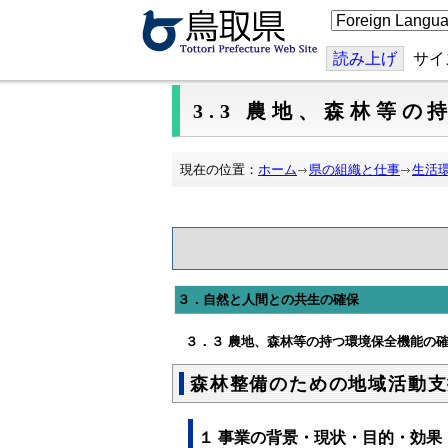
こ
の
ペ
ー
読み上げ
サイ
ジ
を
翻
3.3 農地、森林等
訳
す
る
現在の位置：
ホーム
県の組織と仕事
生活
３．自然と人間との共生の確保
３．３ 農地、森林等の持つ環境保全機能の
森林整備のための地域活動支
１ 事業の背景・現状・目的・効果