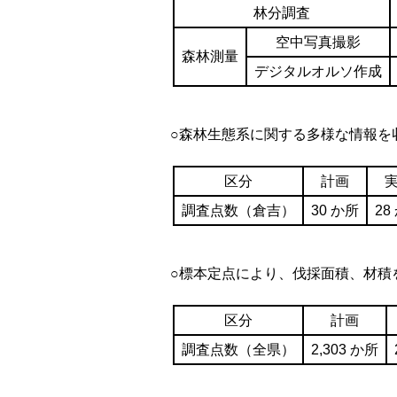
林分調査
空中写真撮影
森林測量
デジタルオルソ作成
○森林生態系に関する多様な情報を
区分
計画
調査点数（倉吉）
30 か所
28
○標本定点により、伐採面積、材積
区分
計画
調査点数（全県）
2,303 か所