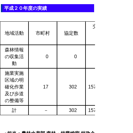
平成２０年度の実績
交付額
地域活動
市町村
協定数
森林情報
の収集活
0
0
動
施業実施
区域の明
確化作業
17
302
157,851
及び歩道
の整備等
計
－
302
157,851