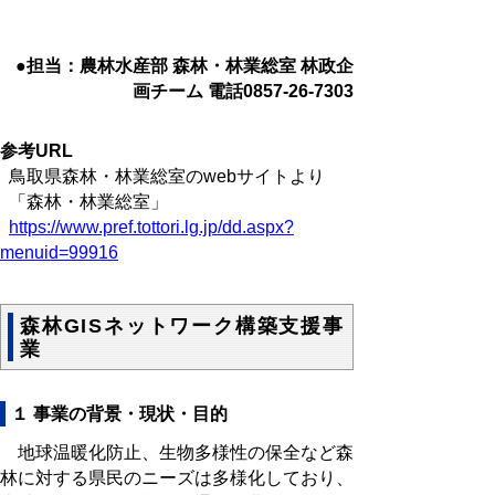
●担当：農林水産部 森林・林業総室 林政企
画チーム 電話0857-26-7303
参考URL
鳥取県森林・林業総室のwebサイトより
「森林・林業総室」
https://www.pref.tottori.lg.jp/dd.aspx?
menuid=99916
森林GISネットワーク構築支援事
業
１ 事業の背景・現状・目的
地球温暖化防止、生物多様性の保全など森
林に対する県民のニーズは多様化しており、