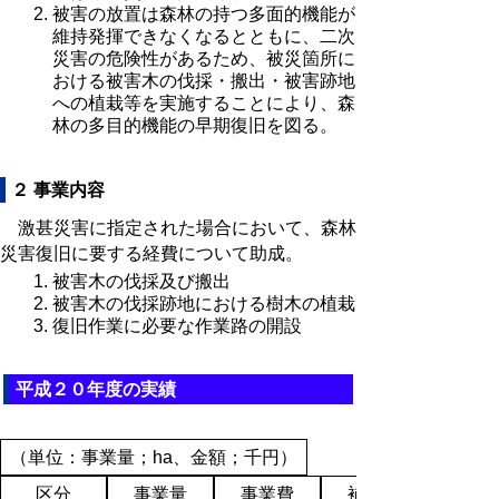
被害の放置は森林の持つ多面的機能が
維持発揮できなくなるとともに、二次
災害の危険性があるため、被災箇所に
おける被害木の伐採・搬出・被害跡地
への植栽等を実施することにより、森
林の多目的機能の早期復旧を図る。
２ 事業内容
激甚災害に指定された場合において、森林
災害復旧に要する経費について助成。
被害木の伐採及び搬出
被害木の伐採跡地における樹木の植栽
復旧作業に必要な作業路の開設
平成２０年度の実績
（単位：事業量；ha、金額；千円）
区分
事業量
事業費
補助金