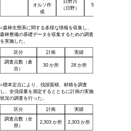
日野川
オルソ作
51,300
（日野）
成
○森林生態系に関する多様な情報を収集し、
森林整備の基礎データを収集するための調査
を実施した。
区分
計画
実績
調査点数（倉
30 か所
28 か所
吉）
○標本定点により、伐採面積、材積を調査
し、全伐採量を測定するとともに計画の実施
状況の調査を行った。
区分
計画
実績
調査点数（全
2,303 か所
2,303 か所
県）