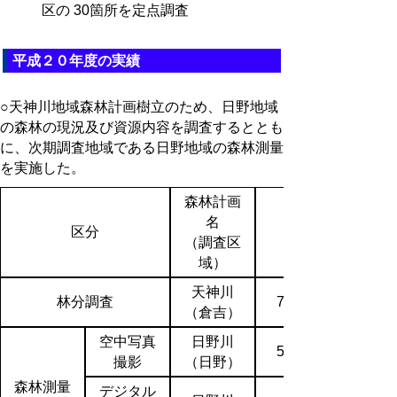
区の 30箇所を定点調査
平成２０年度の実績
○天神川地域森林計画樹立のため、日野地域
の森林の現況及び資源内容を調査するととも
に、次期調査地域である日野地域の森林測量
を実施した。
森林計画
名
区分
（調査区
（ha）
域）
天神川
林分調査
78,059
（倉吉）
空中写真
日野川
51,300
撮影
（日野）
森林測量
デジタル