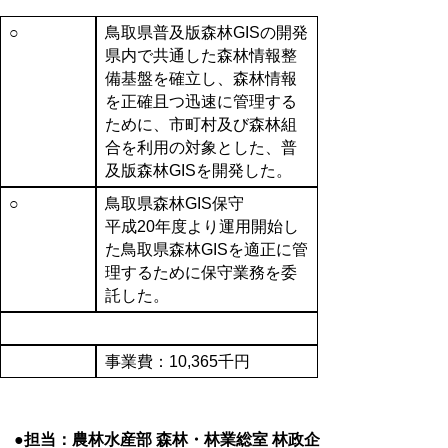
○
鳥取県普及版森林GISの開発
県内で共通した森林情報整
備基盤を確立し、森林情報
を正確且つ迅速に管理する
ために、市町村及び森林組
合を利用の対象とした、普
及版森林GISを開発した。
○
鳥取県森林GIS保守
平成20年度より運用開始し
た鳥取県森林GISを適正に管
理するために保守業務を委
託した。
事業費：10,365千円
●担当：農林水産部 森林・林業総室 林政企