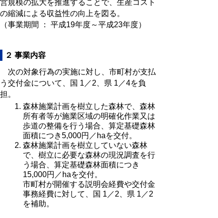
営規模の拡大を推進することで、生産コスト
の縮減による収益性の向上を図る。
（事業期間 ： 平成19年度～平成23年度）
２ 事業内容
次の対象行為の実施に対し、市町村が支払
う交付金について、国 1／2、県 1／4を負
担。
森林施業計画を樹立した森林で、森林
所有者等が施業区域の明確化作業又は
歩道の整備を行う場合、算定基礎森林
面積につき5,000円／haを交付。
森林施業計画を樹立していない森林
で、樹立に必要な森林の現況調査を行
う場合、算定基礎森林面積につき
15,000円／haを交付。
市町村が開催する説明会経費や交付金
事務経費に対して、国 1／2、県 1／2
を補助。