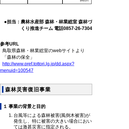
●担当：農林水産部 森林・林業総室 森林づ
くり推進チーム 電話0857-26-7304
参考URL
鳥取県森林・林業総室のwebサイトより
「森林の保全」
http://www.pref.tottori.lg.jp/dd.aspx?
menuid=100547
森林災害復旧事業
１ 事業の背景と目的
台風等による森林被害(風倒木被害)が
発生し、特に被害の大きい場合におい
ては激甚災害に指定される。