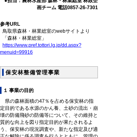
●担当：農林水産部 森林・林業総室 林政企
画チーム 電話0857-26-7301
参考URL
鳥取県森林・林業総室のwebサイトより
「森林・林業総室」
https://www.pref.tottori.lg.jp/dd.aspx?
menuid=99916
保安林整備管理事業
１ 事業の目的
県の森林面積の47％を占める保安林の指
定目的である水源のかん養、土砂の流出・崩
壊の防備飛砂の防備等について、その維持と
質的な向上を図り指定目的が果たされるよ
う、保安林の現況調査や、新たな指定及び適
正な解除に係る調査を行うとともに、管理の