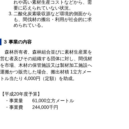
れや高い素材生産コストなどから、需
要に応えられていない状況。
二酸化炭素吸収源など環境的側面から
も、間伐材の搬出・利用が社会的に求
められている。
３ 事業の内容
森林所有者、森林組合並びに素材生産業を
営む者及びその組織する団体に対し、間伐材
を市場、木材の保管施設又は製材加工施設へ
運搬かつ販売した場合、搬出材積 1立方メー
トル当たり 4,000円（定額）を助成。
【平成20年度予算】
・事業量 61,000立方メートル
・事業費 244,000千円
・事業実施期間 平成19年度～平成20
年度