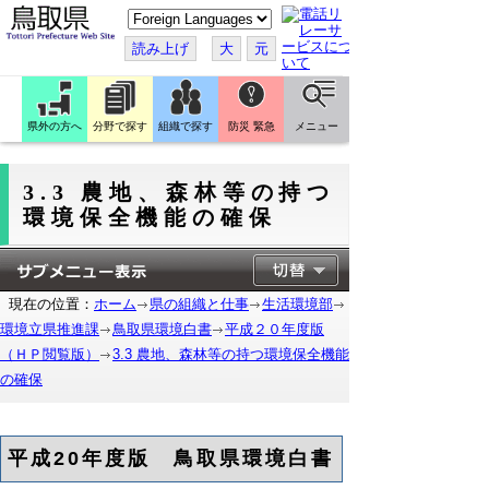
こ
の
ペ
読み上げ
大
元
ー
ジ
を
翻
訳
県外の方へ
分野で探す
組織で探す
防災 緊急
メニュー
す
る
3.3 農地、森林等の持つ
環境保全機能の確保
現在の位置：
ホーム
県の組織と仕事
生活環境部
環境立県推進課
鳥取県環境白書
平成２０年度版
（ＨＰ閲覧版）
3.3 農地、森林等の持つ環境保全機能
の確保
平成20年度版 鳥取県環境白書