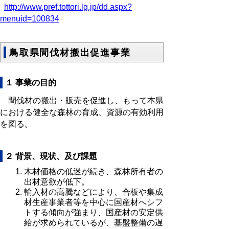
http://www.pref.tottori.lg.jp/dd.aspx?
menuid=100834
鳥取県間伐材搬出促進事業
１ 事業の目的
間伐材の搬出・販売を促進し、もって本県
における健全な森林の育成、資源の有効利用
を図る。
２ 背景、現状、及び課題
木材価格の低迷が続き、森林所有者の
出材意欲が低下。
輸入材の高騰などにより、合板や集成
材生産事業者等を中心に国産材へシフ
トする傾向が強まり、国産材の安定供
給が求められているが、基盤整備の遅