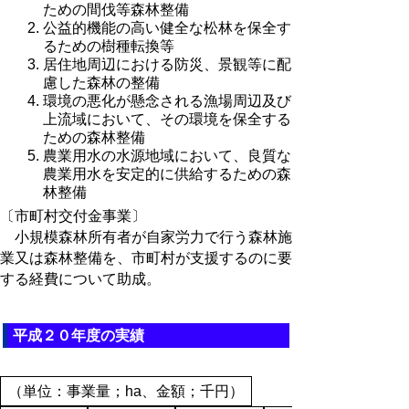
ための間伐等森林整備
公益的機能の高い健全な松林を保全す
るための樹種転換等
居住地周辺における防災、景観等に配
慮した森林の整備
環境の悪化が懸念される漁場周辺及び
上流域において、その環境を保全する
ための森林整備
農業用水の水源地域において、良質な
農業用水を安定的に供給するための森
林整備
〔市町村交付金事業〕
小規模森林所有者が自家労力で行う森林施
業又は森林整備を、市町村が支援するのに要
する経費について助成。
平成２０年度の実績
（単位：事業量；ha、金額；千円）