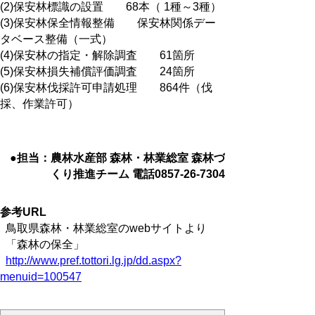
(2)保安林標識の設置 68本（ 1種～3種）
(3)保安林保全情報整備 保安林関係デー
タベース整備（一式）
(4)保安林の指定・解除調査 61箇所
(5)保安林損失補償評価調査 24箇所
(6)保安林伐採許可申請処理 864件（伐
採、作業許可）
●担当：農林水産部 森林・林業総室 森林づ
くり推進チーム 電話0857-26-7304
参考URL
鳥取県森林・林業総室のwebサイトより
「森林の保全」
http://www.pref.tottori.lg.jp/dd.aspx?
menuid=100547