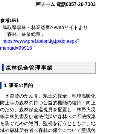
画チーム 電話0857-26-7303
参考URL
鳥取県森林・林業総室のwebサイトより
「森林・林業総室」
https://www.pref.tottori.lg.jp/dd.aspx?
menuid=99916
森林保全管理事業
１ 事業の目的
水資源のかん養、県土の保全、地球温暖化
防止等の森林の持つ公益的機能の維持・向上
のため、森林保全巡視員を配置し、林野火災
等森林災害及び違法伐採や森林への不法投棄
を防ぐための巡回、監視を行うとともに、地
域や森林所有者へ森林の保全について意識啓