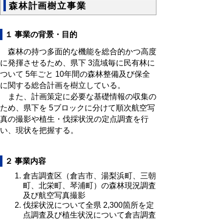
森林計画樹立事業
１ 事業の背景・目的
森林の持つ多面的な機能を総合的かつ高度
に発揮させるため、県下 3流域毎に民有林に
ついて 5年ごと 10年間の森林整備及び保全
に関する総合計画を樹立している。
また、計画策定に必要な基礎情報の収集の
ため、県下を 5ブロックに分けて順次航空写
真の撮影や植生・伐採状況の定点調査を行
い、現状を把握する。
２ 事業内容
倉吉調査区（倉吉市、湯梨浜町、三朝
町、北栄町、琴浦町）の森林現況調査
及び航空写真撮影
伐採状況について全県 2,300箇所を定
点調査及び植生状況について倉吉調査