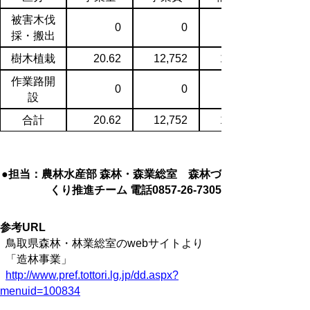
被害木伐
0
0
採・搬出
樹木植栽
20.62
12,752
10,031
作業路開
0
0
設
合計
20.62
12,752
10,031
●担当：農林水産部 森林・森業総室 森林づ
くり推進チーム 電話0857-26-7305
参考URL
鳥取県森林・林業総室のwebサイトより
「造林事業」
http://www.pref.tottori.lg.jp/dd.aspx?
menuid=100834