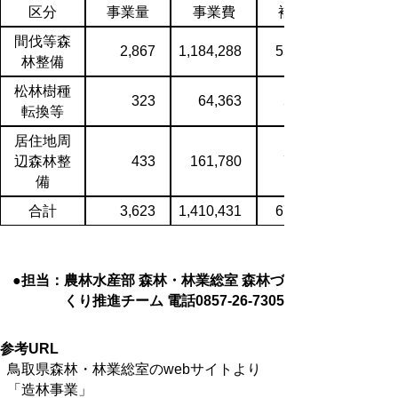
区分
事業量
事業費
補助金
間伐等森
2,867
1,184,288
552,652
林整備
松林樹種
323
64,363
52,213
転換等
居住地周
辺森林整
433
161,780
71,002
備
合計
3,623
1,410,431
675,867
●担当：農林水産部 森林・林業総室 森林づ
くり推進チーム 電話0857-26-7305
参考URL
鳥取県森林・林業総室のwebサイトより
「造林事業」