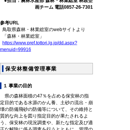
●担当：農林水産部 森林・林業総室 林政企
画チーム 電話0857-26-7301
参考URL
鳥取県森林・林業総室のwebサイトより
「森林・林業総室」
https://www.pref.tottori.lg.jp/dd.aspx?
menuid=99916
保安林整備管理事業
１ 事業の目的
県の森林面積の47％を占める保安林の指
定目的である水源のかん養、土砂の流出・崩
壊の防備飛砂の防備等について、その維持と
質的な向上を図り指定目的が果たされるよ
う、保安林の現況調査や、新たな指定及び適
正な解除に係る調査を行うとともに、管理の