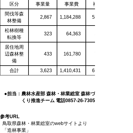
区分
事業量
事業費
補助金
間伐等森
2,867
1,184,288
552,652
林整備
松林樹種
323
64,363
52,213
転換等
居住地周
辺森林整
433
161,780
71,002
備
合計
3,623
1,410,431
675,867
●担当：農林水産部 森林・林業総室 森林づ
くり推進チーム 電話0857-26-7305
参考URL
鳥取県森林・林業総室のwebサイトより
「造林事業」