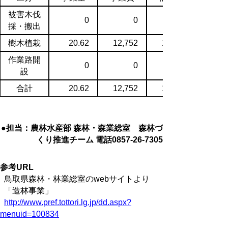
被害木伐
0
0
採・搬出
樹木植栽
20.62
12,752
10,031
作業路開
0
0
設
合計
20.62
12,752
10,031
●担当：農林水産部 森林・森業総室 森林づ
くり推進チーム 電話0857-26-7305
参考URL
鳥取県森林・林業総室のwebサイトより
「造林事業」
http://www.pref.tottori.lg.jp/dd.aspx?
menuid=100834