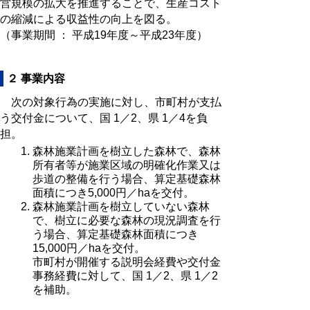
営規模の拡大を推進することで、生産コスト
の縮減による収益性の向上を図る。
（事業期間 ： 平成19年度～平成23年度）
２ 事業内容
次の対象行為の実施に対し、市町村が支払
う交付金について、国 1／2、県 1／4を負
担。
森林施業計画を樹立した森林で、森林
所有者等が施業区域の明確化作業又は
歩道の整備を行う場合、算定基礎森林
面積につき5,000円／haを交付。
森林施業計画を樹立していない森林
で、樹立に必要な森林の現況調査を行
う場合、算定基礎森林面積につき
15,000円／haを交付。
市町村が開催する説明会経費や交付金
事務経費に対して、国 1／2、県 1／2
を補助。