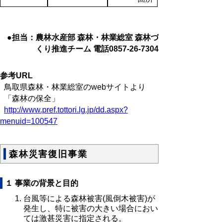
●担当：農林水産部 森林・林業総室 森林づ
くり推進チーム 電話0857-26-7304
参考URL
鳥取県森林・林業総室のwebサイトより
「森林の保全」
http://www.pref.tottori.lg.jp/dd.aspx?
menuid=100547
森林災害復旧事業
１ 事業の背景と目的
台風等による森林被害(風倒木被害)が
発生し、特に被害の大きい場合におい
ては激甚災害に指定される。