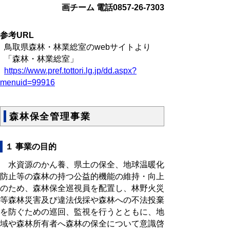
画チーム 電話0857-26-7303
参考URL
鳥取県森林・林業総室のwebサイトより
「森林・林業総室」
https://www.pref.tottori.lg.jp/dd.aspx?
menuid=99916
森林保全管理事業
１ 事業の目的
水資源のかん養、県土の保全、地球温暖化
防止等の森林の持つ公益的機能の維持・向上
のため、森林保全巡視員を配置し、林野火災
等森林災害及び違法伐採や森林への不法投棄
を防ぐための巡回、監視を行うとともに、地
域や森林所有者へ森林の保全について意識啓