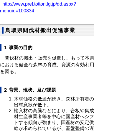
http://www.pref.tottori.lg.jp/dd.aspx?
menuid=100834
鳥取県間伐材搬出促進事業
１ 事業の目的
間伐材の搬出・販売を促進し、もって本県
における健全な森林の育成、資源の有効利用
を図る。
２ 背景、現状、及び課題
木材価格の低迷が続き、森林所有者の
出材意欲が低下。
輸入材の高騰などにより、合板や集成
材生産事業者等を中心に国産材へシフ
トする傾向が強まり、国産材の安定供
給が求められているが、基盤整備の遅