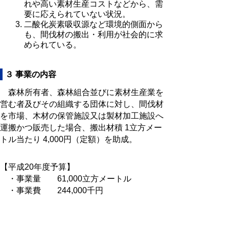
れや高い素材生産コストなどから、需
要に応えられていない状況。
二酸化炭素吸収源など環境的側面から
も、間伐材の搬出・利用が社会的に求
められている。
３ 事業の内容
森林所有者、森林組合並びに素材生産業を
営む者及びその組織する団体に対し、間伐材
を市場、木材の保管施設又は製材加工施設へ
運搬かつ販売した場合、搬出材積 1立方メー
トル当たり 4,000円（定額）を助成。
【平成20年度予算】
・事業量 61,000立方メートル
・事業費 244,000千円
・事業実施期間 平成19年度～平成20
年度