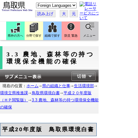
こ
の
ペ
読み上げ
大
元
ー
ジ
を
翻
訳
県外の方へ
分野で探す
組織で探す
防災 緊急
メニュー
す
る
3.3 農地、森林等の持つ
環境保全機能の確保
現在の位置：
ホーム
県の組織と仕事
生活環境部
環境立県推進課
鳥取県環境白書
平成２０年度版
（ＨＰ閲覧版）
3.3 農地、森林等の持つ環境保全機能
の確保
平成20年度版 鳥取県環境白書