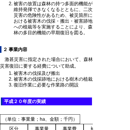
被害の放置は森林の持つ多面的機能が
維持発揮できなくなるとともに、二次
災害の危険性があるため、被災箇所に
おける被害木の伐採・搬出・被害跡地
への植栽等を実施することにより、森
林の多目的機能の早期復旧を図る。
２ 事業内容
激甚災害に指定された場合において、森林
災害復旧に要する経費について助成。
被害木の伐採及び搬出
被害木の伐採跡地における樹木の植栽
復旧作業に必要な作業路の開設
平成２０年度の実績
（単位：事業量；ha、金額；千円）
区分
事業量
事業費
補助金