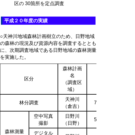
区の 30箇所を定点調査
平成２０年度の実績
○天神川地域森林計画樹立のため、日野地域
の森林の現況及び資源内容を調査するととも
に、次期調査地域である日野地域の森林測量
を実施した。
森林計画
名
区分
（調査区
（ha）
域）
天神川
林分調査
78,059
（倉吉）
空中写真
日野川
51,300
撮影
（日野）
森林測量
デジタル