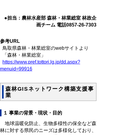
●担当：農林水産部 森林・林業総室 林政企
画チーム 電話0857-26-7303
参考URL
鳥取県森林・林業総室のwebサイトより
「森林・林業総室」
https://www.pref.tottori.lg.jp/dd.aspx?
menuid=99916
森林GISネットワーク構築支援事
業
１ 事業の背景・現状・目的
地球温暖化防止、生物多様性の保全など森
林に対する県民のニーズは多様化しており、