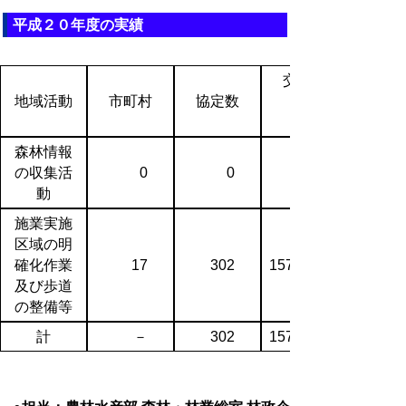
平成２０年度の実績
交付額
地域活動
市町村
協定数
森林情報
の収集活
0
0
動
施業実施
区域の明
確化作業
17
302
157,851
及び歩道
の整備等
計
－
302
157,851