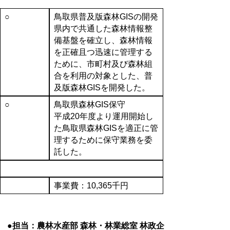
○
鳥取県普及版森林GISの開発
県内で共通した森林情報整
備基盤を確立し、森林情報
を正確且つ迅速に管理する
ために、市町村及び森林組
合を利用の対象とした、普
及版森林GISを開発した。
○
鳥取県森林GIS保守
平成20年度より運用開始し
た鳥取県森林GISを適正に管
理するために保守業務を委
託した。
事業費：10,365千円
●担当：農林水産部 森林・林業総室 林政企