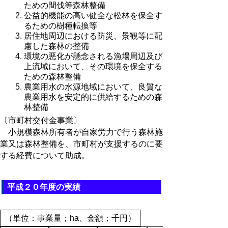
ための間伐等森林整備
公益的機能の高い健全な松林を保全す
るための樹種転換等
居住地周辺における防災、景観等に配
慮した森林の整備
環境の悪化が懸念される漁場周辺及び
上流域において、その環境を保全する
ための森林整備
農業用水の水源地域において、良質な
農業用水を安定的に供給するための森
林整備
〔市町村交付金事業〕
小規模森林所有者が自家労力で行う森林施
業又は森林整備を、市町村が支援するのに要
する経費について助成。
平成２０年度の実績
（単位：事業量；ha、金額；千円）