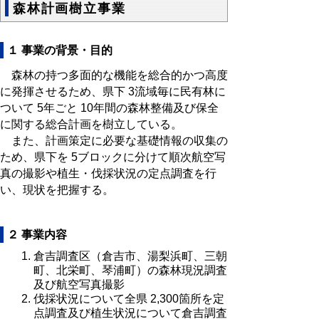
森林計画樹立事業
１ 事業の背景・目的
森林の持つ多面的な機能を総合的かつ高度
に発揮させるため、県下 3流域毎に民有林に
ついて 5年ごと 10年間の森林整備及び保全
に関する総合計画を樹立している。
また、計画策定に必要な基礎情報の収集の
ため、県下を 5ブロックに分けて順次航空写
真の撮影や植生・伐採状況の定点調査を行
い、現状を把握する。
２ 事業内容
倉吉調査区（倉吉市、湯梨浜町、三朝
町、北栄町、琴浦町）の森林現況調査
及び航空写真撮影
伐採状況について全県 2,300箇所を定
点調査及び植生状況について倉吉調査