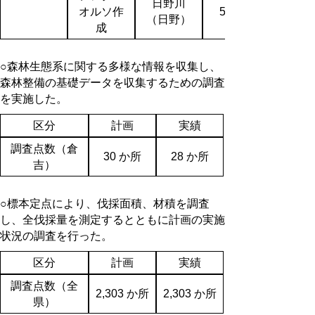
日野川
オルソ作
51,300
（日野）
成
○森林生態系に関する多様な情報を収集し、
森林整備の基礎データを収集するための調査
を実施した。
区分
計画
実績
調査点数（倉
30 か所
28 か所
吉）
○標本定点により、伐採面積、材積を調査
し、全伐採量を測定するとともに計画の実施
状況の調査を行った。
区分
計画
実績
調査点数（全
2,303 か所
2,303 か所
県）