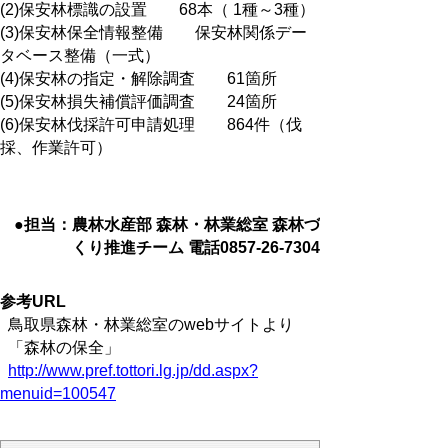
(2)保安林標識の設置 68本（ 1種～3種）
(3)保安林保全情報整備 保安林関係デー
タベース整備（一式）
(4)保安林の指定・解除調査 61箇所
(5)保安林損失補償評価調査 24箇所
(6)保安林伐採許可申請処理 864件（伐
採、作業許可）
●担当：農林水産部 森林・林業総室 森林づ
くり推進チーム 電話0857-26-7304
参考URL
鳥取県森林・林業総室のwebサイトより
「森林の保全」
http://www.pref.tottori.lg.jp/dd.aspx?
menuid=100547