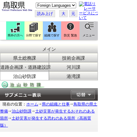
こ
の
ペ
読み上げ
大
元
ー
ジ
を
翻
訳
県外の方へ
分野で探す
組織で探す
防災 緊急
メニュー
す
る
メイン
県土総務課
技術企画課
道路企画課・道路建設課
河川課
治山砂防課
港湾課
現在の位置：
ホーム
県の組織と仕事
鳥取県の県土
整備
治山砂防課
土砂災害が発生するおそれのある
箇所
土砂災害が発生する恐れのある箇所（高画質
版）