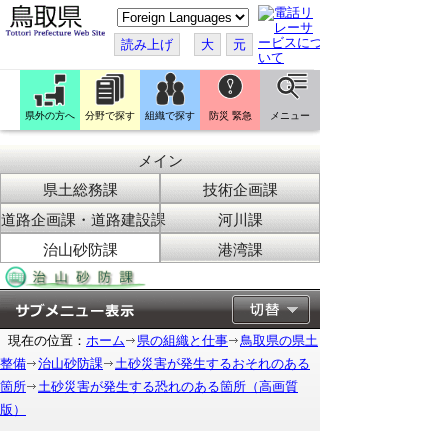
こ
の
ペ
読み上げ
大
元
ー
ジ
を
翻
訳
県外の方へ
分野で探す
組織で探す
防災 緊急
メニュー
す
る
メイン
県土総務課
技術企画課
道路企画課・道路建設課
河川課
治山砂防課
港湾課
現在の位置：
ホーム
県の組織と仕事
鳥取県の県土
整備
治山砂防課
土砂災害が発生するおそれのある
箇所
土砂災害が発生する恐れのある箇所（高画質
版）