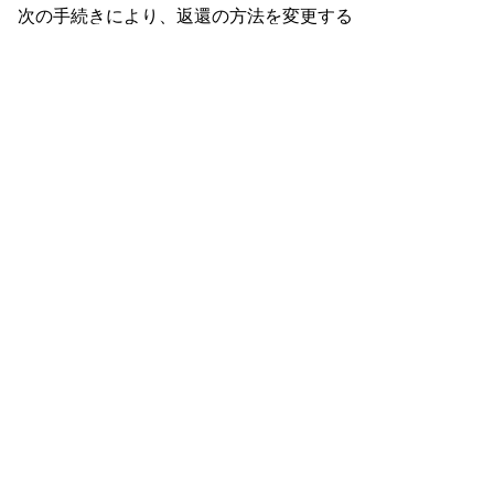
次の手続きにより、返還の方法を変更する
ことができます。
【1回あたりの返還金額・返還回数の変更】
「返還方法変更申請書」(pdf:34KB)
を育英
奨学室に提出してください。
ただし、定められた年間最低返還金額を下
回る変更や返還期間を超える変更はできませ
ん。
【振替口座の変更】
「奨学資金返還金口座振替依頼書」を育英
奨学室に提出してください。
口座振替依頼書（指定複写様式）は、育英
奨学室までご連絡いただければ郵送いたしま
す。
また、口座振替依頼書は、指定（記入）さ
れた金融機関の確認を受ける必要がありま
す。
18.返還が困難になった場合どう