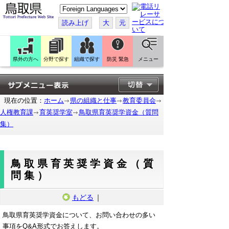
こ
の
ペ
読み上げ
大
元
ー
ジ
を
翻
訳
県外の方へ
分野で探す
組織で探す
防災 緊急
メニュー
す
る
現在の位置：
ホーム
県の組織と仕事
教育委員会
人権教育課
育英奨学室
鳥取県育英奨学資金（質問
集）
鳥取県育英奨学資金（質
問集）
もどる
｜
鳥取県育英奨学資金について、お問い合わせの多い
事項をQ&A形式でお答えします。