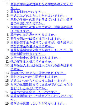
育英奨学資金の対象となる学校を教えてくだ
さい。
募集時期はいつですか。
申込みはどのようにしたらよいですか。
県外の学校への進学を考えていますが、奨学
金の申請はできますか。
大学進学のため浪人中ですが、奨学金の申請
はできますか。
奨学金には利息がかかりますか。
条件を満たせば必ず採用されますか。
高校分奨学金を借りていますが、引き続き大
学分奨学金を借りられますか。
高校授業料無償化制度が始まりましたが、奨
学金制度は続きますか。
入学一時金の貸付けはありますか。
他の奨学金と併用できますか。
連帯保証人または保証人になれる条件はあり
ますか。
奨学金はどのように貸付けされますか。
貸付けはいつから開始されますか。
返還はいつからどのように始まりますか。
月末の返還期限までに返還ができなかった場
合どうしたらよいですか。
返還の方法を変更したいのですが。
返還が困難になった場合どうしたらよいです
か。
奨学金を返還しないとどうなりますか。