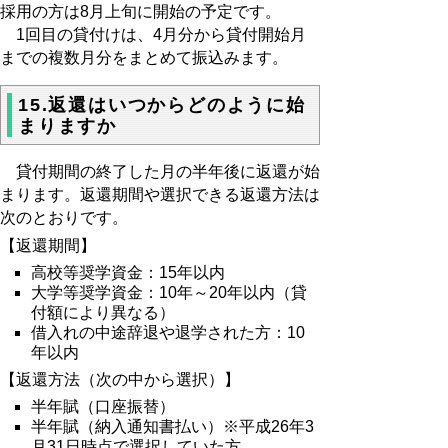
採用の方は8月上旬に開始の予定です。
1回目の貸付けは、4月分から貸付開始月
までの複数月分をまとめて振込みます。
15.返還はいつからどのように始
まりますか
貸付期間の終了した月の半年後に返還が始
まります。返還期間や選択できる返還方法は
次のとおりです。
【返還期間】
高校等奨学資金：15年以内
大学等奨学資金：10年～20年以内（貸
付額により異なる）
借入れの中途辞退や退学された方：10
年以内
【返還方法（次の中から選択）】
半年賦（口座振替）
半年賦（納入通知書払い）※平成26年3
月31日時点で選択していた方