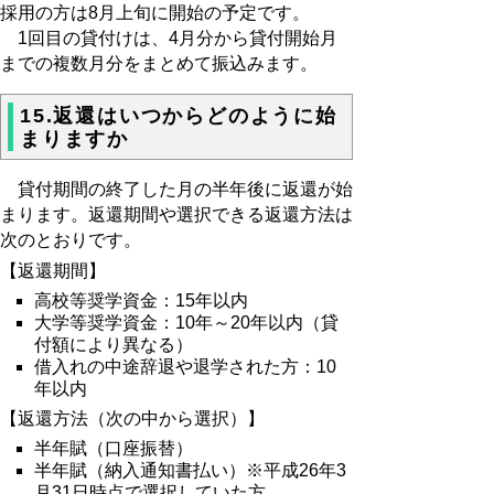
採用の方は8月上旬に開始の予定です。
1回目の貸付けは、4月分から貸付開始月
までの複数月分をまとめて振込みます。
15.返還はいつからどのように始
まりますか
貸付期間の終了した月の半年後に返還が始
まります。返還期間や選択できる返還方法は
次のとおりです。
【返還期間】
高校等奨学資金：15年以内
大学等奨学資金：10年～20年以内（貸
付額により異なる）
借入れの中途辞退や退学された方：10
年以内
【返還方法（次の中から選択）】
半年賦（口座振替）
半年賦（納入通知書払い）※平成26年3
月31日時点で選択していた方