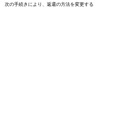
次の手続きにより、返還の方法を変更する
ことができます。
【1回あたりの返還金額・返還回数の変更】
「返還方法変更申請書」(pdf:34KB)
を育英
奨学室に提出してください。
ただし、定められた年間最低返還金額を下
回る変更や返還期間を超える変更はできませ
ん。
【振替口座の変更】
「奨学資金返還金口座振替依頼書」を育英
奨学室に提出してください。
口座振替依頼書（指定複写様式）は、育英
奨学室までご連絡いただければ郵送いたしま
す。
また、口座振替依頼書は、指定（記入）さ
れた金融機関の確認を受ける必要がありま
す。
18.返還が困難になった場合どう