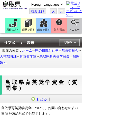
こ
の
ペ
読み上げ
大
元
ー
ジ
を
翻
訳
県外の方へ
分野で探す
組織で探す
防災 緊急
メニュー
す
る
現在の位置：
ホーム
県の組織と仕事
教育委員会
人権教育課
育英奨学室
鳥取県育英奨学資金（質問
集）
鳥取県育英奨学資金（質
問集）
もどる
｜
鳥取県育英奨学資金について、お問い合わせの多い
事項をQ&A形式でお答えします。