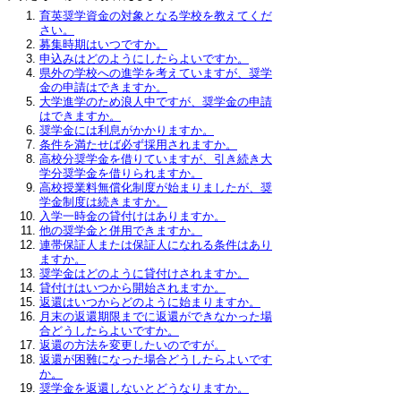
育英奨学資金の対象となる学校を教えてくだ
さい。
募集時期はいつですか。
申込みはどのようにしたらよいですか。
県外の学校への進学を考えていますが、奨学
金の申請はできますか。
大学進学のため浪人中ですが、奨学金の申請
はできますか。
奨学金には利息がかかりますか。
条件を満たせば必ず採用されますか。
高校分奨学金を借りていますが、引き続き大
学分奨学金を借りられますか。
高校授業料無償化制度が始まりましたが、奨
学金制度は続きますか。
入学一時金の貸付けはありますか。
他の奨学金と併用できますか。
連帯保証人または保証人になれる条件はあり
ますか。
奨学金はどのように貸付けされますか。
貸付けはいつから開始されますか。
返還はいつからどのように始まりますか。
月末の返還期限までに返還ができなかった場
合どうしたらよいですか。
返還の方法を変更したいのですが。
返還が困難になった場合どうしたらよいです
か。
奨学金を返還しないとどうなりますか。