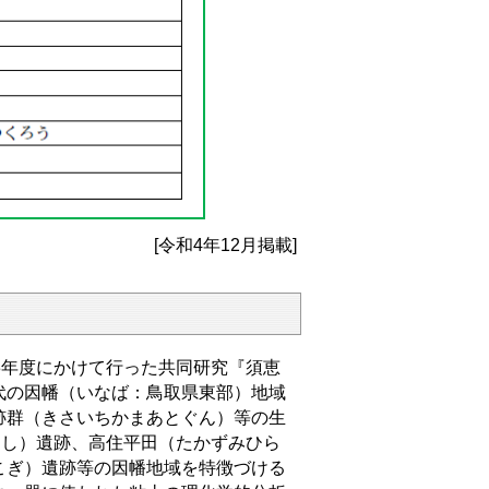
[令和4年12月掲載]
3年度にかけて行った共同研究『須恵
代の因幡（いなば：鳥取県東部）地域
跡群（きさいちかまあとぐん）等の生
よし）遺跡、高住平田（たかずみひら
こぎ）遺跡等の因幡地域を特徴づける