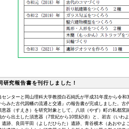
同研究報告書を刊行しました！
センターと岡山理科大学教授白石純氏が平成31年度から令和
からみた古代因幡の流通と交通』の報告書が完成しました。古
須恵器（すえき）を研究対象として、八頭（やず）町の私都窯
地から出土した須恵器（7世紀から10世紀頃）と、岩吉（いわ
）遺跡、良田平田（よしだひらた）遺跡、青谷横木（あおやよ