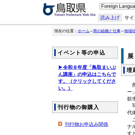
こ
の
ペ
ー
読み上げ
サイ
ジ
を
翻
現在の位置：
ホーム
県の組織と仕事
地域
訳
す
る
イベント等の申込
▶
令和８年度「鳥取まいぶ
埋
ん講座」の申込はこちらで
す。（クリックしてくださ
所
い。）
ー
欲
写
刊行物の御購入
代
こ
刊行物お申込み関係
ナ
す