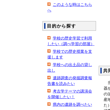
このような時はこちら
へ
目的から探す
学校の歴史学習で利用
したい（調べ学習の部屋）
学校での歴史授業を支
援します
学校への出土品の貸し
共
出し
遺跡調査の発掘調査報
当
告書を読みたい
器
考古学テーマの講演会
の
を開催したい！
産
県内の遺跡を調べたい
た