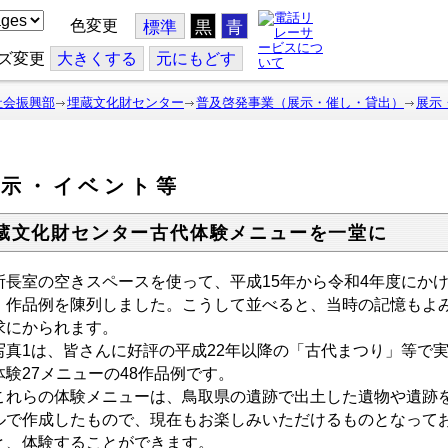
色変更
標準
黒
青
ズ変更
大
きくする
元
にもどす
社会振興部
埋蔵文化財センター
普及啓発事業（展示・催し・貸出）
展示
展示・イベント等
蔵文化財センター古代体験メニューを一堂に
長室の空きスペースを使って、平成15年から令和4年度にか
」作品例を陳列しました。こうして並べると、当時の記憶もよ
求にかられます。
真1は、皆さんに好評の平成22年以降の「古代まつり」等で
体験27メニューの48作品例です。
れらの体験メニューは、鳥取県の遺跡で出土した遺物や遺跡を
ルで作成したもので、現在もお楽しみいただけるものとなって
と、体験することができます。