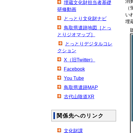
消
埋蔵文化財担当者基礎
（
研修動画
い
とっとり文化財ナビ
埋
鳥取県遺跡地図［とっ
販
とりジオマップ］
とっとりデジタルコレ
クション
X（旧Twitter）
Facebook
You Tube
鳥取県遺跡MAP
古代山陰道XR
関係先へのリンク
文化財課