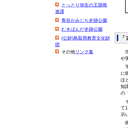
とっとり弥生の王国推
進課
青谷かみじち史跡公園
むきばんだ史跡公園
「
(公財)鳥取県教育文化財
団
その他
リンク集
埋
や
平
に
ほ
知
の
そ
て
示
樹