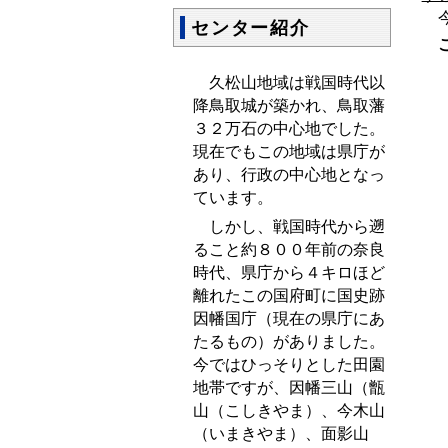
今
センター紹介
ご
久松山地域は戦国時代以
降鳥取城が築かれ、鳥取藩
３２万石の中心地でした。
現在でもこの地域は県庁が
あり、行政の中心地となっ
ています。
しかし、戦国時代から遡
ること約８００年前の奈良
時代、県庁から４キロほど
離れたこの国府町に国史跡
因幡国庁（現在の県庁にあ
たるもの）がありました。
今ではひっそりとした田園
地帯ですが、因幡三山（甑
山（こしきやま）、今木山
（いまきやま）、面影山