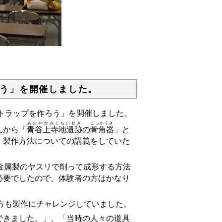
う」を開催しました。
トラップを作ろう」を開催しました。
あおやかみじちいせき
こっかくき
んから「
青谷上寺地遺跡
の
骨角器
」と
・製作方法についての講義をしていた
に金属製のヤスリで削って成形する方法
必要でしたので、体験者の方はかなり
方も製作にチャレンジしていました。
きました。」、「当時の人々の道具