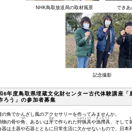
NHK鳥取放送局の取材風景 できあが
記念撮影
和6年度鳥取県埋蔵文化財センター古代体験講座「
作ろう」の参加者募集
の角でかんざし風のアクセサリーを作ってみませんか。
つの
きば
しゅりょうぐ
ぎょろうぐ
そ
物の骨や
角
、あるいは
牙
で作られた
狩猟具
や
漁撈具
、そして
角器は土器や石器とともに日常生活に欠かせないもので、
日本