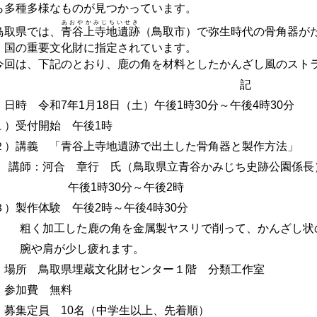
ら多種多様なものが見つかっています。
あおやかみじちいせき
取県では、
青谷上寺地遺跡
（鳥取市）で弥生時代の骨角器が
、国の重要文化財に指定されています。
回は、下記のとおり、鹿の角を材料としたかんざし風のスト
記
 日時
令和7年1月18日（土）午後1時30
分～午後4時30
分
１）受付開始 午後1時
２）講義 「青谷上寺地遺跡で出土した骨角器と製作方法」
講師：河合 章行 氏（鳥取県立青谷かみじち史跡公園係長
午後1時30
分～午後2時
３）製作体験 午後2時～午後4時30
分
粗く加工した鹿の角を金属製ヤスリで削って、かんざし状
腕や肩が少し疲れます。
 場所
鳥取県埋蔵文化財センター１階 分類工作室
 参加費
無料
 募集定員
10
名（中学生以上、先着順）