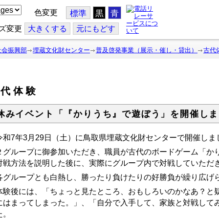
色変更
標準
黒
青
ズ変更
大
きくする
元
にもどす
社会振興部
埋蔵文化財センター
普及啓発事業（展示・催し・貸出）
古代
古代体験
休みイベント「『かりうち』で遊ぼう」を開催しま
和7年3月29日（土）に鳥取県埋蔵文化財センターで開催しま
グループに御参加いただき、職員が古代のボードゲーム「かり
対戦方法を説明した後に、実際にグループ内で対戦していただ
グループとも白熱し、勝ったり負けたりの好勝負が繰り広げ
験後には、「ちょっと見たところ、おもしろいのかなあ？と疑
にはまってしまった。」、「自分で入手して、家族と対戦して
た。