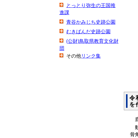
とっとり弥生の王国推
進課
青谷かみじち史跡公園
むきばんだ史跡公園
(公財)鳥取県教育文化財
団
その他
リンク集
令
を
鹿
動
骨