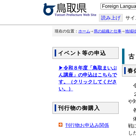
こ
の
ペ
ー
読み上げ
サイ
ジ
を
翻
現在の位置：
ホーム
県の組織と仕事
地域
訳
す
る
イベント等の申込
▶
令和８年度「鳥取まいぶ
春
ん講座」の申込はこちらで
す。（クリックしてくださ
令
い。）
２
や
刊行物の御購入
各
体
刊行物お申込み関係
戦
し