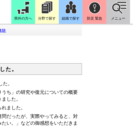
県外の方へ
分野で探す
組織で探す
防災 緊急
メニュー
体験
した。
した。
うち」の研究や復元についての概要
きました。
られました。
問だったが、実際やってみると、対
みたい。」などの御感想をいただきま