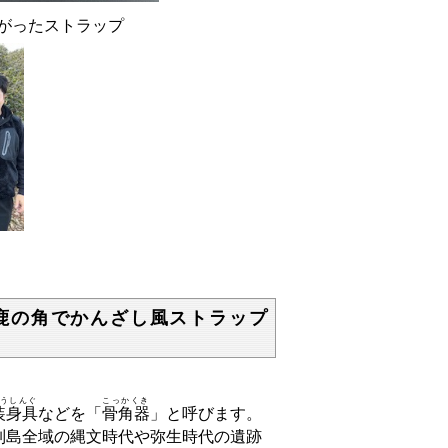
ったストラップ
鹿の角でかんざし風ストラップ
うしんぐ
こっかくき
装身具
などを「
骨角器
」と呼びます。
列島全域の縄文時代や弥生時代の遺跡