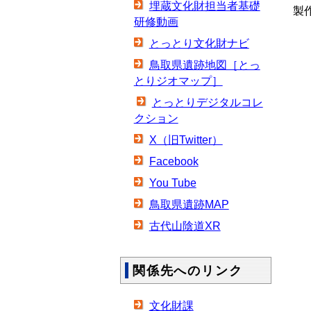
埋蔵文化財担当者基礎
製
研修動画
とっとり文化財ナビ
鳥取県遺跡地図［とっ
とりジオマップ］
とっとりデジタルコレ
クション
X（旧Twitter）
Facebook
You Tube
鳥取県遺跡MAP
古代山陰道XR
関係先へのリンク
文化財課