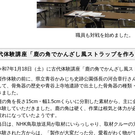
職員も対戦を始めました。
代体験講座「鹿の角でかんざし風ストラップを作ろ
和7年1月18日（土）に古代体験講座「鹿の角でかんざし風ス
作体験の前に、県立青谷かみじち史跡公園係長の河合章行さ
して、骨角器の歴史や青谷上寺地遺跡で出土した骨角器の種類
きました。
の角を長さ15cm・幅1.5cmくらいに分割した素材から、主
体験していただきました。鹿の角は硬く、作業は根気と体力が
疲れになっていたようです。
日は、NHK鳥取放送局が取材にいらっしゃり、取材クルーの
験された方からは、「製作が大変だった分、愛着がわく物がで