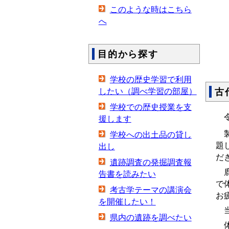
このような時はこちら
へ
目的から探す
学校の歴史学習で利用
古
したい（調べ学習の部屋）
学校での歴史授業を支
令
援します
製
学校への出土品の貸し
題
出し
だ
遺跡調査の発掘調査報
鹿
告書を読みたい
で
考古学テーマの講演会
お
を開催したい！
当
県内の遺跡を調べたい
体