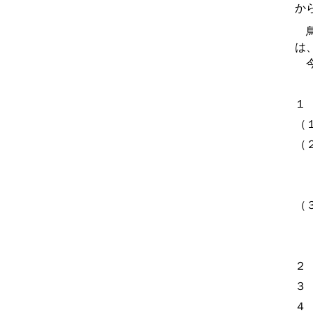
か
鳥
は
今
１
（
（
（
２
３
４