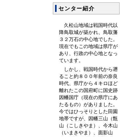
センター紹介
久松山地域は戦国時代以
降鳥取城が築かれ、鳥取藩
３２万石の中心地でした。
現在でもこの地域は県庁が
あり、行政の中心地となっ
ています。
しかし、戦国時代から遡
ること約８００年前の奈良
時代、県庁から４キロほど
離れたこの国府町に国史跡
因幡国庁（現在の県庁にあ
たるもの）がありました。
今ではひっそりとした田園
地帯ですが、因幡三山（甑
山（こしきやま）、今木山
（いまきやま）、面影山