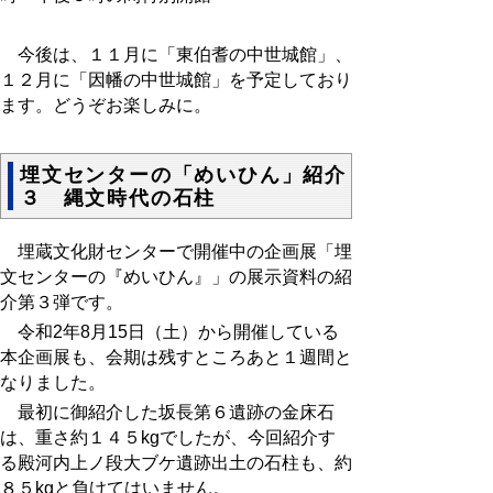
今後は、１１月に「東伯耆の中世城館」、
１２月に「因幡の中世城館」を予定しており
ます。どうぞお楽しみに。
埋文センターの「めいひん」紹介
３ 縄文時代の石柱
埋蔵文化財センターで開催中の企画展「埋
文センターの『めいひん』」の展示資料の紹
介第３弾です。
令和2年8月15日（土）から開催している
本企画展も、会期は残すところあと１週間と
なりました。
最初に御紹介した坂長第６遺跡の金床石
は、重さ約１４５kgでしたが、今回紹介す
る殿河内上ノ段大ブケ遺跡出土の石柱も、約
８５kgと負けてはいません。