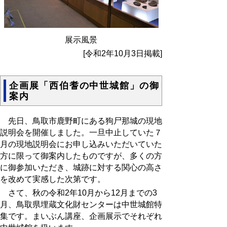
展示風景
[令和2年10月3日掲載]
企画展「西伯耆の中世城館」の御
案内
先日、鳥取市鹿野町にある狗尸那城の現地
説明会を開催しました。一旦中止していた７
月の現地説明会にお申し込みいただいていた
方に限って御案内したものですが、多くの方
に御参加いただき、城跡に対する関心の高さ
を改めて実感した次第です。
さて、秋の令和2年10月から12月までの3
月、鳥取県埋蔵文化財センターは中世城館特
集です。まいぶん講座、企画展示でそれぞれ