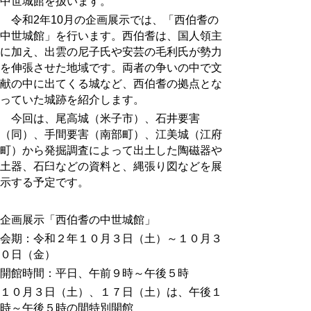
中世城館を扱います。
令和2年10月の企画展示では、「西伯耆の
中世城館」を行います。西伯耆は、国人領主
に加え、出雲の尼子氏や安芸の毛利氏が勢力
を伸張させた地域です。両者の争いの中で文
献の中に出てくる城など、西伯耆の拠点とな
っていた城跡を紹介します。
今回は、尾高城（米子市）、石井要害
（同）、手間要害（南部町）、江美城（江府
町）から発掘調査によって出土した陶磁器や
土器、石臼などの資料と、縄張り図などを展
示する予定です。
企画展示「西伯耆の中世城館」
会期：令和２年１０月３日（土）～１０月３
０日（金）
開館時間：平日、午前９時～午後５時
１０月３日（土）、１７日（土）は、午後１
時～午後５時の間特別開館