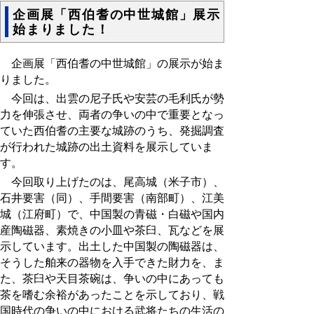
企画展「西伯耆の中世城館」展示
始まりました！
企画展「西伯耆の中世城館」の展示が始ま
りました。
今回は、出雲の尼子氏や安芸の毛利氏が勢
力を伸張させ、両者の争いの中で重要となっ
ていた西伯耆の主要な城跡のうち、発掘調査
が行われた城跡の出土資料を展示していま
す。
今回取り上げたのは、尾高城（米子市）、
石井要害（同）、手間要害（南部町）、江美
城（江府町）で、中国製の青磁・白磁や国内
産陶磁器、素焼きの小皿や茶臼、瓦などを展
示しています。出土した中国製の陶磁器は、
そうした舶来の器物を入手できた財力を、ま
た、茶臼や天目茶碗は、争いの中にあっても
茶を嗜む余裕があったことを示しており、戦
国時代の争いの中における武将たちの生活の