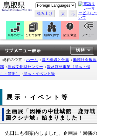
こ
の
ペ
読み上げ
大
元
ー
ジ
を
翻
訳
県外の方へ
分野で探す
組織で探す
防災 緊急
メニュー
す
る
現在の位置：
ホーム
県の組織と仕事
地域社会振興
部
埋蔵文化財センター
普及啓発事業（展示・催
し・貸出）
展示・イベント等
展示・イベント等
企画展「因幡の中世城館 鹿野戦
国クシナ城」始まりました！
先日にも御案内しました、企画展「因幡の