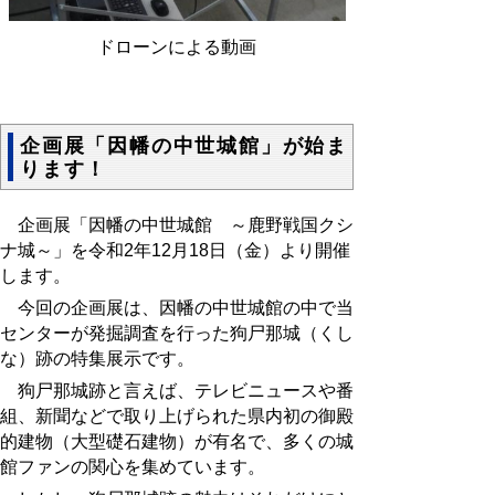
ドローンによる動画
企画展「因幡の中世城館」が始ま
ります！
企画展「因幡の中世城館 ～鹿野戦国クシ
ナ城～」を令和2年12月18日（金）より開催
します。
今回の企画展は、因幡の中世城館の中で当
センターが発掘調査を行った狗尸那城（くし
な）跡の特集展示です。
狗尸那城跡と言えば、テレビニュースや番
組、新聞などで取り上げられた県内初の御殿
的建物（大型礎石建物）が有名で、多くの城
館ファンの関心を集めています。