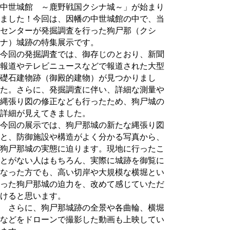
中世城館 ～鹿野戦国クシナ城～」が始まり
ました！今回は、因幡の中世城館の中で、当
センターが発掘調査を行った狗尸那（クシ
ナ）城跡の特集展示です。
今回の発掘調査では、御存じのとおり、新聞
報道やテレビニュースなどで報道された大型
礎石建物跡（御殿的建物）が見つかりまし
た。さらに、発掘調査に伴い、詳細な測量や
縄張り図の修正なども行ったため、狗尸城の
詳細が見えてきました。
今回の展示では、狗尸那城の新たな縄張り図
と、防御施設や構造がよく分かる写真から、
狗尸那城の実態に迫ります。現地に行ったこ
とがない人はもちろん、実際に城跡を御覧に
なった方でも、高い切岸や大規模な横堀とい
った狗尸那城の迫力を、改めて感じていただ
けると思います。
さらに、狗尸那城跡の全景や各曲輪、横堀
などをドローンで撮影した動画も上映してい