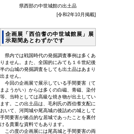
県西部の中世城館の出土品
[令和2年10月掲載]
企画展「西伯耆の中世城館展」展
示期間あとわずかです
県内では戦国時代の発掘調査事例は多くあ
りません。また、全国的にみても１６世紀後
半の山城の発掘調査をしても出土品はあまり
出ません。
今回の企画展で展示している手間要害（て
まようがい）からは多くの白磁、青磁、染付
等、当時としては高級な焼き物が出土してい
ます。この出土品は、毛利氏の西伯耆支配に
おいて、河岡城や尾高城の後詰めの城として
手間要害が拠点的な居城であったことを裏付
ける貴重な資料でもあります。
この度の企画展には尾高城と手間要害の両