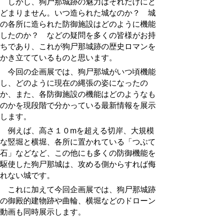
しかし、狗尸那城跡の魅力はそれだけにと
どまりません。いつ造られた城なのか？ 城
の各所に造られた防御施設はどのように機能
したのか？ などの疑問を多くの皆様がお持
ちであり、これが狗尸那城跡の歴史ロマンを
かき立てているものと思います。
今回の企画展では、狗尸那城がいつ頃機能
し、どのように現在の縄張の姿になったの
か、また、各防御施設の機能はどのようなも
のかを現段階で分かっている最新情報を展示
します。
例えば、高さ１０mを超える切岸、大規模
な竪堀と横堀、各所に置かれている「つぶて
石」などなど、この他にも多くの防御機能を
駆使した狗尸那城は、攻める側からすれば侮
れない城です。
これに加えて今回企画展では、狗尸那城跡
の御殿的建物跡や曲輪、横堀などのドローン
動画も同時展示します。