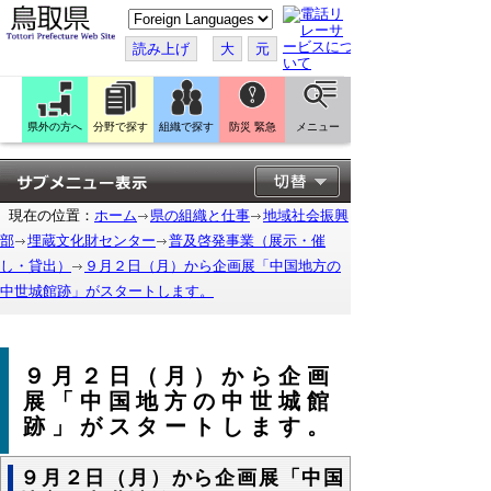
こ
の
ペ
読み上げ
大
元
ー
ジ
を
翻
訳
県外の方へ
分野で探す
組織で探す
防災 緊急
メニュー
す
る
現在の位置：
ホーム
県の組織と仕事
地域社会振興
部
埋蔵文化財センター
普及啓発事業（展示・催
し・貸出）
９月２日（月）から企画展「中国地方の
中世城館跡」がスタートします。
９月２日（月）から企画
展「中国地方の中世城館
跡」がスタートします。
９月２日（月）から企画展「中国