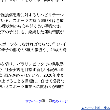
髄損傷患者に対するリハビリテーシ
ている。スポーツの持つ遊戯性は意欲
心理状態から心を開く良い手段であ
低下の予防にも、継続した運動習慣が
スポーツをしなければならない”（ハイ
椅子の部での3度の優勝や、45歳の時
）
を切り、パラリンピックでの鳥取勢
共生社会実現を目指す新しい障がい者
で計画が進められている。
2020
年度ま
き上げることを目標に、併せて必要な
がい児スポーツ事業への関わりが期待
前のページ
次のページ
▲ページ上部に戻る