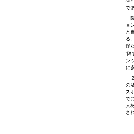
で
障
ョ
と
る
保
“
ン
に
２
の
ス
で
人
さ