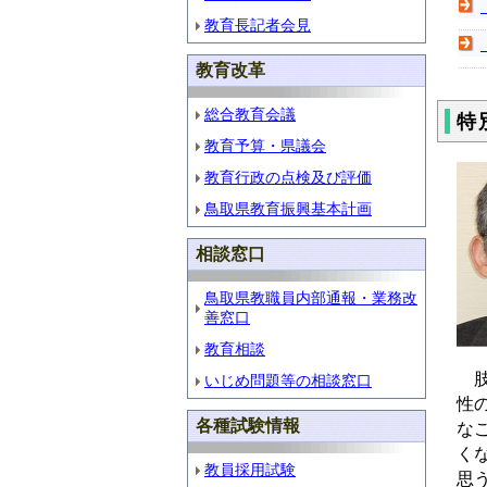
教育長記者会見
教育改革
総合教育会議
特
教育予算・県議会
教育行政の点検及び評価
鳥取県教育振興基本計画
相談窓口
鳥取県教職員内部通報・業務改
善窓口
教育相談
肢
いじめ問題等の相談窓口
性
各種試験情報
な
く
教員採用試験
思