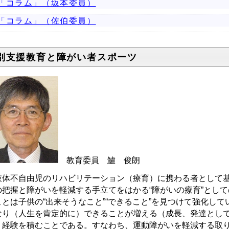
「コラム」（坂本委員）
「コラム」（佐伯委員）
別支援教育と障がい者スポーツ
教育委員 鱸 俊朗
体不自由児のリハビリテーション（療育）に携わる者として基
の把握と障がいを軽減する手立てをはかる“障がいの療育”とし
ことは子供の“出来そうなこと”“できること”を見つけて強化し
なり（人生を肯定的に）できることが増える（成長、発達とし
う経験を積むことである。すなわち、運動障がいを軽減する取