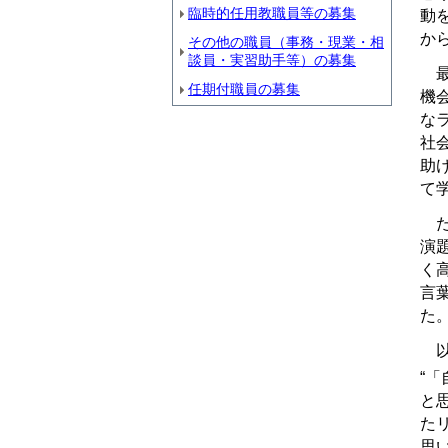
臨時的任用教職員等の募集
動
か
その他の職員（事務・現業・相
談員・実習助手等）の募集
最
任期付職員の募集
機
な
社
助
て
た
演
く
言
た
以
“
と
た
思