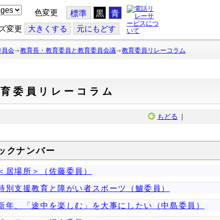
色変更
標準
黒
青
ズ変更
大
きくする
元
にもどす
委員会
教育長・教育委員と教育委員会議
教育委員リレーコラム
教育委員リレーコラム
もどる
｜
ックナンバー
＜居場所＞（佐藤委員）
特別支援教育と障がい者スポーツ（鱸委員）
新年、「途中を楽しむ」を大事にしたい（中島委員）