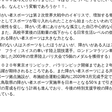
ある。なんという変貌であろうか！！。
がい者スポーツは第２次世界大戦中のイギリスで、増加する脊
ンとしてスポーツが取り入れられたことから始まったといわれ
自発性を促し、障がい児
.
者にありがちな孤立した自己中心的な
。また、高校卒業後の活動量の低下からくる日常生活レベルの
たれる障がい者スポーツは大きな力となる。
障害のない人はスポーツをしたほうがよいが、障がいがある人は
ツ フライ；スイスの車いす陸上競技選手。ロンドンマラソン車
参加した2003年の世界陸上パリ大会で5個のメダルを獲得する
０２０年東京オリンピック、パラリンピック開催まであと２年
活躍が期待されるところである。また障がい者スポーツによる
ポーツ拠点施設が、布施総合運動公園内に
2020
年
3
月完成予定
に鳥取県の障がい者スポーツ実施率を日本一となる
50
％まで引
材の育成を行なう計画も進んでおり、今後の特別支援学校の障
れている。