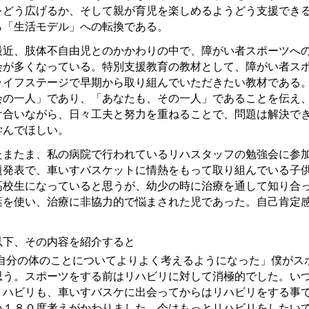
をどう広げるか、そして親が育児を楽しめるようどう支援でき
ら「生活モデル」への転換である。
近、肢体不自由児とのかかわりの中で、障がい者スポーツへの
会が多くなっている。特別支援教育の教材として、障がい者ス
ライフステージで早期から取り組んでいただきたい教材である
会の一人」であり、「あなたも、その一人」であることを伝え
け合いながら、日々工夫と努力を重ねることで、問題は解決で
学んでほしい。
またま、私の病院で行われているリハスタッフの勉強会に参加
題発表で、車いすバスケットに情熱をもって取り組んでいる子
高校生になっていると思うが、幼少の時に治療を通して知り合
葉を使い、治療に非協力的で悩まされた児であった。自己肯定
。
下、その内容を紹介すると
「自分の体のことについてよりよく考えるようになった」僕がス
思う。スポーツをする前はリハビリに対して消極的でした。い
リハビリも、車いすバスケに出会ってからはリハビリをする事
い１８０度考えがかわりました。今はもっとリハビリをしたいで