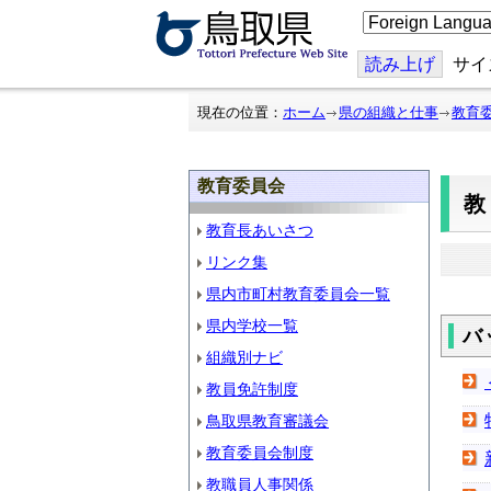
こ
の
ペ
ー
読み上げ
サイ
ジ
を
翻
現在の位置：
ホーム
県の組織と仕事
教育
訳
す
る
教育委員会
教育長あいさつ
リンク集
県内市町村教育委員会一覧
県内学校一覧
バ
組織別ナビ
教員免許制度
鳥取県教育審議会
教育委員会制度
教職員人事関係