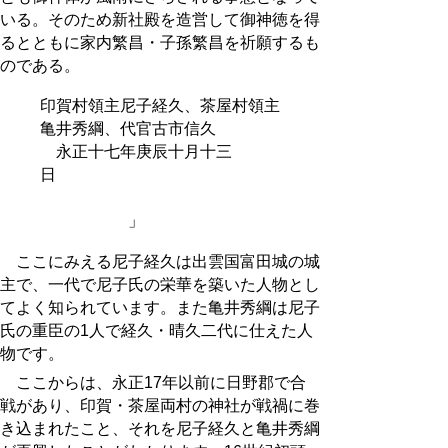
いる。そのため新社殿を造営して御神徳を得
るとともに家内繁昌・子孫繁昌を祈願するも
のである。
印賀村領主尼子経久、茶屋村領主
亀井秀綱、代官古市信久
永正十七年庚辰十月十三
日
」
ここにみえる尼子経久は出雲国富田城の城
主で、一代で尼子氏の栄華を築いた人物とし
てよく知られています。また亀井秀綱は尼子
氏の重臣の1人で経久・晴久二代に仕えた人
物です。
ここからは、永正17年以前に日野郡で合
戦があり、印賀・茶屋両村の神社が戦禍に巻
き込まれたこと、それを尼子経久と亀井秀綱