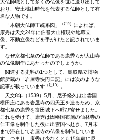
大仏師職として多くの仏像を世に送り出して
おり、安土桃山時代を代表する仏師として有
名な人物です。
（注9）
「本朝大仏師正統系図」
によれば、
康秀は天文24年に伯耆大山権現や地蔵立
像、不動立像などを手がけたと記されていま
す。
なぜ京都七条の仏師である康秀らが大山寺
の仏像制作にあたったのでしょうか。
関連する史料の1つとして、鳥取県立博物
館所蔵の「岩屋寺快円日記」には次のような
（注10）
記事が載っています
。
天文8年（1539）5月、尼子経久は出雲国
横田庄にある岩屋寺の四天王を造るため、京
都七条の康秀を富田城下へ呼び寄せました。
これを受けて、康秀は因幡国布施の仙林寺の
仁王像を制作した後に出雲国へ赴き、7月末
まで滞在して岩屋寺の仏像を制作していま
す。つまり、康秀は少なくとも15年前に尼