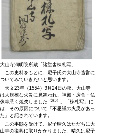
大山寺洞明院所蔵「諸堂舎棟札写」
この史料をもとに、尼子氏の大山寺造営に
ついてみていきたいと思います。
天文23年（1554）3月24日の夜、大山寺
は大規模な火災に見舞われ、神殿・房舎・仏
（注6）
像等悉く焼失しました
。「棟札写」に
は、その原因について「不思議の火災があっ
た」と記されています。
この事態を受けて、尼子晴久はただちに大
山寺の復興に取りかかりました。晴久は尼子