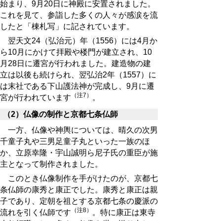
始まり、9月20日に神殿に安置されました。
これを見て、参詣した多くの人々が感涙を流
したと「棟札写」に記されています。
翌天文24（弘治元）年（1556）には4月か
ら10月にかけて拝殿や楼門が建立され、10
月28日に遷宮が行われました。建造物の建
立は以後も続けられ、翌弘治2年（1557）に
は末社である下山護法神が完成し、9月に遷
（注7）
宮が行われています
。
（2）仏像の制作と京都七条仏師
一方、仏像や神輿については、晴久の次男
千童子丸や三男足童子丸といった一族のほ
か、立原幸隆・宇山誠明ら尼子氏の重臣が施
主となって制作されました。
このとき仏像制作を手がけたのが、京都七
条仏師の康秀と康正でした。康秀と康正は親
子であり、定朝を祖とする京都七条の慶派の
（注8）
流れを引く仏師です
。特に康正は東寺