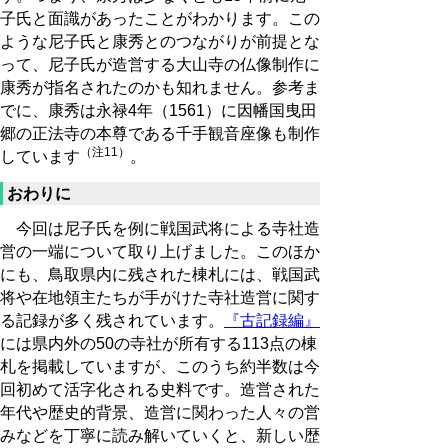
子氏と面識があったことがわかります。この
ような尼子氏と康秀とのつながりが前提とな
って、尼子氏が造営する大山寺の仏像制作に
康秀が指名されたのかも知れません。参考ま
でに、康秀は永禄4年（1561）に因幡国曳田
郷の正法寺の本尊である千手観音座像も制作
（注11）
しています
。
おわりに
今回は尼子氏を例に戦国武将による寺社造
営の一端について取り上げました。このほか
にも、鳥取県内に残された棟札には、戦国武
将や在地領主たちが手がけた寺社造営に関す
る記録が多く残されています。
『古記録編』
には県内外の50の寺社が所有する113点の棟
札を掲載していますが、このうち約半数は今
回初めて活字化される史料です。造営された
年代や歴史的背景、造営に関わった人々の営
みなどを丁寧に読み解いていくと、新しい歴