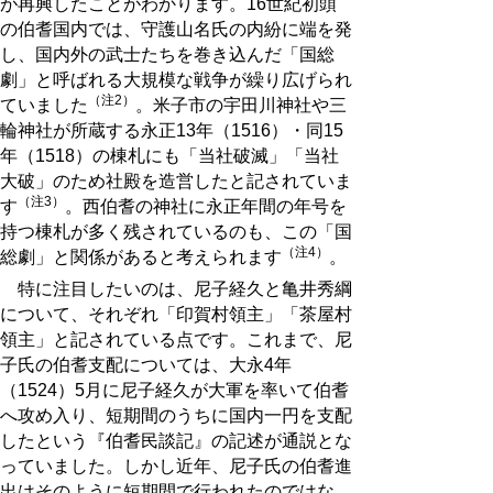
が再興したことがわかります。16世紀初頭
の伯耆国内では、守護山名氏の内紛に端を発
し、国内外の武士たちを巻き込んだ「国総
劇」と呼ばれる大規模な戦争が繰り広げられ
（注2）
ていました
。米子市の宇田川神社や三
輪神社が所蔵する永正13年（1516）・同15
年（1518）の棟札にも「当社破滅」「当社
大破」のため社殿を造営したと記されていま
（注3）
す
。西伯耆の神社に永正年間の年号を
持つ棟札が多く残されているのも、この「国
（注4）
総劇」と関係があると考えられます
。
特に注目したいのは、尼子経久と亀井秀綱
について、それぞれ「印賀村領主」「茶屋村
領主」と記されている点です。これまで、尼
子氏の伯耆支配については、大永4年
（1524）5月に尼子経久が大軍を率いて伯耆
へ攻め入り、短期間のうちに国内一円を支配
したという『伯耆民談記』の記述が通説とな
っていました。しかし近年、尼子氏の伯耆進
出はそのように短期間で行われたのではな