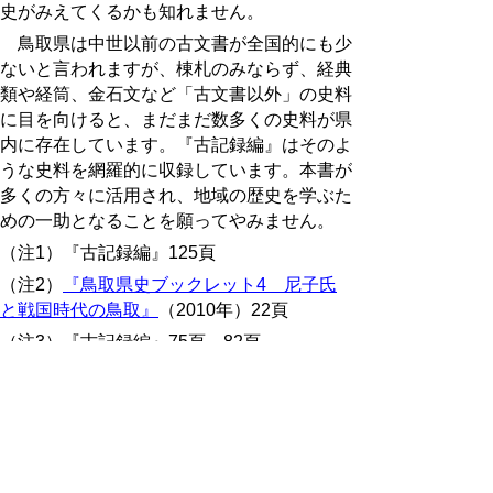
史がみえてくるかも知れません。
鳥取県は中世以前の古文書が全国的にも少
ないと言われますが、棟札のみならず、経典
類や経筒、金石文など「古文書以外」の史料
に目を向けると、まだまだ数多くの史料が県
内に存在しています。『古記録編』はそのよ
うな史料を網羅的に収録しています。本書が
多くの方々に活用され、地域の歴史を学ぶた
めの一助となることを願ってやみません。
（注1）『古記録編』125頁
（注2）
『鳥取県史ブックレット4 尼子氏
と戦国時代の鳥取』
（2010年）22頁
（注3）『古記録編』75頁、82頁
（注4）このほか、三所神社（日南町）、根
雨神社（日野町）、神田神社（同）の棟札に
も永正年間に造営した記録がみられる。
（注5）
『鳥取県史ブックレット4 尼子氏
と戦国時代の鳥取』
（2010年）22～23頁