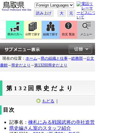
こ
の
ペ
読み上げ
大
元
ー
ジ
を
翻
訳
県外の方へ
分野で探す
組織で探す
防災 緊急
メニュー
す
る
現在の位置：
ホーム
県の組織と仕事
総務部
公文
書館
県史だより
第132回県史だより
第132回県史だより
もどる
｜
目次
記事名：
棟札にみる戦国武将の寺社造営
県史編さん室のスタッフ紹介