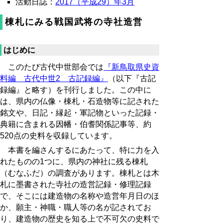
活動日誌：
2017（平成29）年3月
棟札にみる戦国武将の寺社造営
はじめに
このたび古代中世部会では
『新鳥取県史資
料編 古代中世2 古記録編』
（以下『古記
録編』と略す）を刊行しました。この中に
は、県内の仏像・棟札・石造物等に記された
銘文や、日記・縁起・軍記物といった記録・
典籍に含まれる因幡・伯耆関係記事等、約
520点の史料を収録しています。
本書を編さんするにあたって、特に力を入
れたものの1つに、県内の神社に残る棟札
（むなふだ）の調査があります。棟札とは木
札に墨書された寺社の造営記録・修理記録
で、そこには建造物の名称や造営年月日のほ
か、願主・神職・職人等の名が記されてお
り、建造物の歴史を知る上で不可欠の史料で