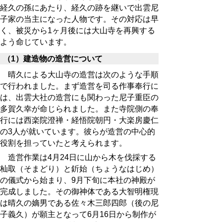
経久の孫にあたり、経久の跡を継いで出雲尼
子家の当主になった人物です。その対応は早
く、被災から1ヶ月後には大山寺を再興する
よう命じています。
（1）建造物の造営について
晴久による大山寺の造営は次のような手順
で行われました。まず造営を司る作事奉行に
は、出雲大社の造営にも関わった尼子重臣の
多賀久幸が命じられました。また寺院側の奉
行には西楽院澄禅・経悟院朝円・大楽房慶仁
の3人が就いています。彼らが造営の中心的
役割を担っていたと考えられます。
造営作業は4月24日に山から木を伐採する
杣取（そまどり）と釿始（ちょうなはじめ）
の儀式から始まり、9月下旬に本社の神殿が
完成しました。その御神体である大智明権現
は晴久の嫡男である佐々木三郎四郎（後の尼
子義久）が願主となって6月16日から制作が