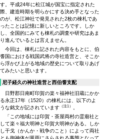
す。平成24年に松江城が国宝に指定された
際、建造時期を明らかにする決め手となった
のが、松江神社で発見された2枚の棟札であ
ったことは記憶に新しいところです。しか
し、全国的にみても棟札の調査や研究はあま
り進んでいるとは言えません。
今回は、棟札に記された内容をもとに、伯
耆国における戦国武将の寺社造営と、そこか
ら浮かび上がる地域の歴史について取りあげ
てみたいと思います。
尼子経久の神社造営と西伯耆支配
日野郡日南町印賀の楽々福神社旧蔵にかか
る永正17年（1520）の棟札には、以下のよ
（注1）
うな銘文が記されています
。
「この地域には印賀・茶屋両村の霊廟社と
して楽々福大明神と印賀大明神がある。しか
し干戈（かんか・戦争のこと）によって両社
とも御神体が風雨にさらされる事態となって