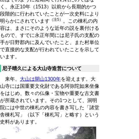
く、永正10年（1513）以前から長期的かつ
段階的に行われていたことが一次史料により
（注5）
明らかにされています
。この棟札の内
容は、まさにそのような近年の説を裏付ける
もので、すでに永正年間には尼子氏の支配の
手が日野郡内に及んでいたこと、また村単位
で直接的な支配が行われていたことを示して
います。
尼子晴久による大山寺造営について
来年、
大山は開山1300年
を迎えます。大
山寺には国重要文化財である阿弥陀如来坐像
をはじめ、数々の仏像・宝物や重要な古文書
が所蔵されています。その1つとして、洞明
院には中世の棟札の内容を書き写した「諸堂
舎棟札写」（以下「棟札写」と略す）という
史料があります。