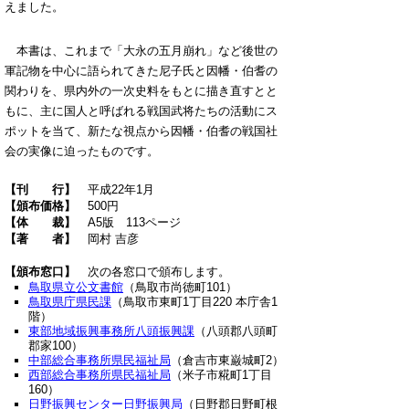
えました。
本書は、これまで「大永の五月崩れ」など後世の
軍記物を中心に語られてきた尼子氏と因幡・伯耆の
関わりを、県内外の一次史料をもとに描き直すとと
もに、主に国人と呼ばれる戦国武将たちの活動にス
ポットを当て、新たな視点から因幡・伯耆の戦国社
会の実像に迫ったものです。
【刊 行
】
平成22年1月
【頒布価格
】
500円
【体 裁
】
A5版 113ページ
【著 者
】
岡村 吉彦
【頒布窓口
】
次の各窓口で頒布します。
鳥取県立公文書館
（鳥取市尚徳町101）
鳥取県庁県民課
（鳥取市東町1丁目220 本庁舎1
階）
東部地域振興事務所八頭振興課
（八頭郡八頭町
郡家100）
中部総合事務所県民福祉局
（倉吉市東巌城町2）
西部総合事務所県民福祉局
（米子市糀町1丁目
160）
日野振興センター日野振興局
（日野郡日野町根