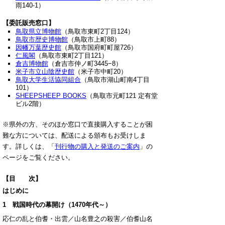
雨140-1）
【委託販売窓口
】
鳥取県立博物館
（鳥取市東町2丁目124）
鳥取市歴史博物館
（鳥取市上町88）
因幡万葉歴史館
（鳥取市国府町町屋726）
仁風閣
（鳥取市東町2丁目121）
倉吉博物館
（倉吉市仲ノ町3445−8）
米子市立山陰歴史館
（米子市中町20）
鳥取大学生活協同組合
（鳥取市湖山町南4丁目
101）
SHEEPSHEEP BOOKS
（鳥取市元町121 定有堂
ビル2階）
※県外の方、そのほか窓口で直接購入することが困
難な方については、配送による頒布もお受けしま
す。詳しくは、「
刊行物の購入と発送のご案内
」の
ページをご覧ください。
【目 次
】
はじめに
1 戦国時代の幕開け（1470年代～）
応仁の乱と伯耆・出雲／山名豊之の殺害／伯耆山名