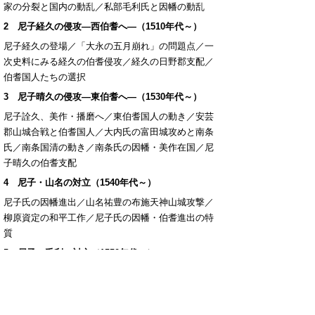
家の分裂と国内の動乱／私部毛利氏と因幡の動乱
2 尼子経久の侵攻―西伯耆へ―（1510年代～）
尼子経久の登場／「大永の五月崩れ」の問題点／一
次史料にみる経久の伯耆侵攻／経久の日野郡支配／
伯耆国人たちの選択
3 尼子晴久の侵攻―東伯耆へ―（1530年代～）
尼子詮久、美作・播磨へ／東伯耆国人の動き／安芸
郡山城合戦と伯耆国人／大内氏の富田城攻めと南条
氏／南条国清の動き／南条氏の因幡・美作在国／尼
子晴久の伯耆支配
4 尼子・山名の対立（1540年代～）
尼子氏の因幡進出／山名祐豊の布施天神山城攻撃／
柳原資定の和平工作／尼子氏の因幡・伯耆進出の特
質
5 尼子・毛利の対立（1550年代～）
大内・尼子家中の動き／毛利元就の台頭／永禄五年
の伯耆の動き／伯耆国人の帰国／西伯耆は富田城攻
めの重要地／北部平野地域の動き／尾高・河岡両城