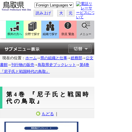
こ
の
ペ
読み上げ
大
元
ー
ジ
を
翻
訳
県外の方へ
分野で探す
組織で探す
防災 緊急
メニュー
す
る
現在の位置：
ホーム
県の組織と仕事
総務部
公文
書館
刊行物の販売
鳥取県史ブックレット
第4巻
『尼子氏と戦国時代の鳥取』
第4巻 『尼子氏と戦国時
代の鳥取』
もどる
｜