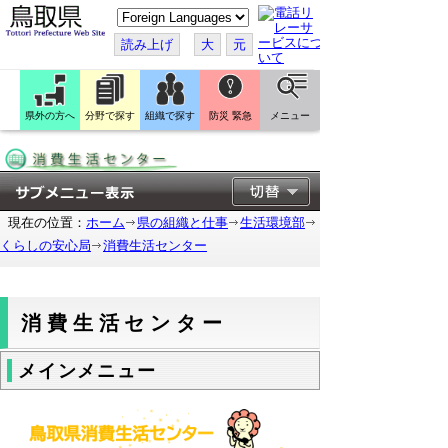
こ
の
ペ
読み上げ
大
元
ー
ジ
を
翻
訳
県外の方へ
分野で探す
組織で探す
防災 緊急
メニュー
す
る
現在の位置：
ホーム
県の組織と仕事
生活環境部
くらしの安心局
消費生活センター
消費生活センター
メインメニュー