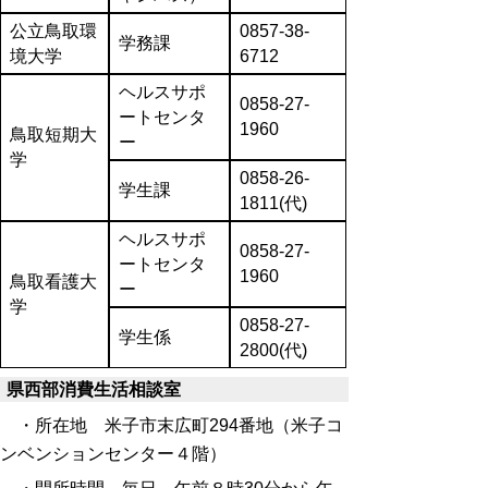
公立鳥取環
0857-38-
学務課
境大学
6712
ヘルスサポ
0858-27-
ートセンタ
1960
鳥取短期大
ー
学
0858-26-
学生課
1811(代)
ヘルスサポ
0858-27-
ートセンタ
1960
鳥取看護大
ー
学
0858-27-
学生係
2800(代)
県西部消費生活相談室
・所在地 米子市末広町294番地（米子コ
ンベンションセンター４階）