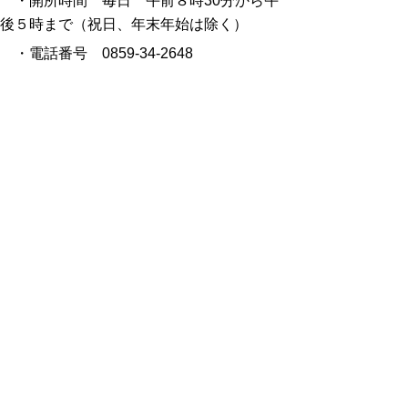
・開所時間 毎日 午前８時30分から午
後５時まで（祝日、年末年始は除く）
・電話番号 0859-34-2648
県東部消費生活相談室
・所在地
鳥取市東町一丁目271番地
（県
庁第２庁舎２階）
・開所時間 月～金 午前８時30分から
午後５時まで（昼休み、祝日、年末年始は除
く）
・電話番号 0857-26-7605
県中部消費生活相談室 (鳥取中部ふるさと
広域連合「中部消費生活センター」）
・所在地
倉吉市駄経寺町187番地1
（倉
吉交流プラザ２階）
・開所時間 火曜日～土曜日 午前９時か
ら午後５時30分まで（祝日、年末年始は除