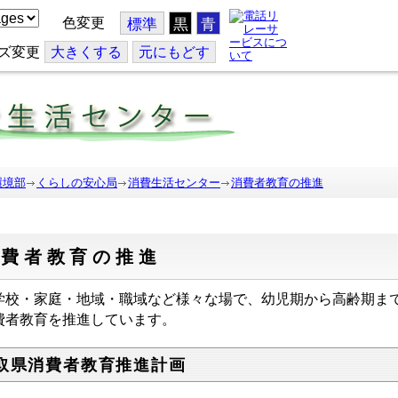
色変更
標準
黒
青
ズ変更
大
きくする
元
にもどす
環境部
くらしの安心局
消費生活センター
消費者教育の推進
消費者教育の推進
校・家庭・地域・職域など様々な場で、幼児期から高齢期ま
費者教育を推進しています。
取県消費者教育推進計画