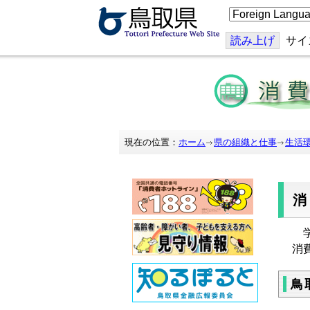
こ
の
ペ
ー
読み上げ
サイ
ジ
を
翻
訳
す
る
現在の位置：
ホーム
県の組織と仕事
生活
学
消
鳥