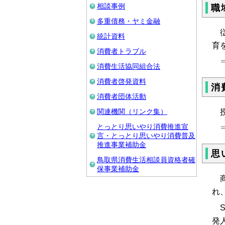
相談事例
職
多重債務・ヤミ金融
従
統計資料
育
消費者トラブル
消費生活協同組合法
消費者啓発資料
消
消費者団体活動
関連機関（リンク集）
授
とっとり思いやり消費推進宣
言・とっとり思いやり消費普及
推進事業補助金
思
鳥取県消費生活相談員資格者確
保事業補助金
商
れ
S
発