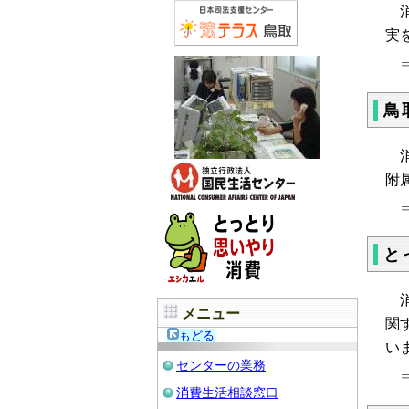
消
実
鳥
消
附
と
メニュー
関
もどる
い
センターの業務
消費生活相談窓口