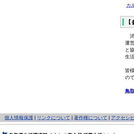
カ
【
運
と
生
皆
の
鳥
と
個人情報保護
|
リンクについて
|
著作権について
|
アクセシ
り
ネ