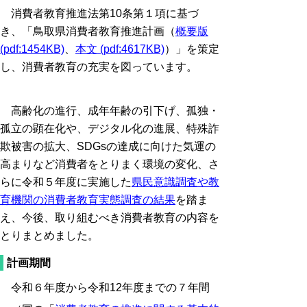
消費者教育推進法第10条第１項に基づ
き、「鳥取県消費者教育推進計画（
概要版
(pdf:1454KB)
、
本文 (pdf:4617KB)
）」を策定
し、消費者教育の充実を図っています。
高齢化の進行、成年年齢の引下げ、孤独・
孤立の顕在化や、デジタル化の進展、特殊詐
欺被害の拡大、SDGsの達成に向けた気運の
高まりなど消費者をとりまく環境の変化、さ
らに令和５年度に実施した
県民意識調査や教
育機関の消費者教育実態調査の結果
を踏ま
え、今後、取り組むべき消費者教育の内容を
とりまとめました。
計画期間
令和６年度から令和12年度までの７年間