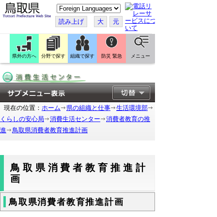
こ
の
ペ
読み上げ
大
元
ー
ジ
を
翻
訳
県外の方へ
分野で探す
組織で探す
防災 緊急
メニュー
す
る
現在の位置：
ホーム
県の組織と仕事
生活環境部
くらしの安心局
消費生活センター
消費者教育の推
進
鳥取県消費者教育推進計画
鳥取県消費者教育推進計
画
鳥取県消費者教育推進計画