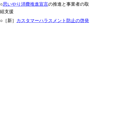
○
思いやり消費推進宣言
の推進と事業者の取
組支援
○［新］
カスタマーハラスメント防止の啓発
○［新］インターネット・SNS関連消費者ト
ラブル教育の実施
※[新]は令和６年３月改定計画からの新規要
素
パブリックコメントの実施結果
本計画の改定に当たり、令和６年１月19
日から２月９日にかけてパブリックコメント
を実施し、延べ７件（意見者３名）の意見が
寄せられました。
［主な意見］（いずれも計画に盛込み済の事
項であり、計画内容に変更なし）