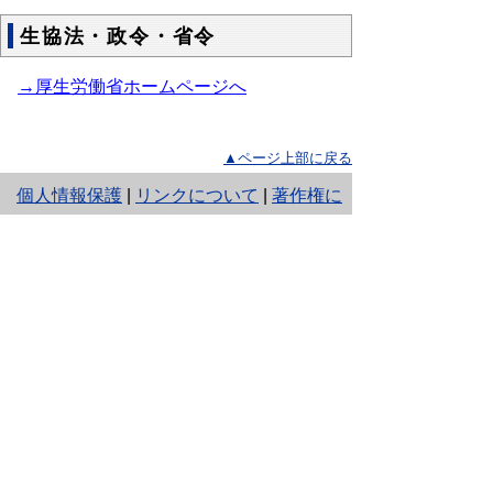
生協法・政令・省令
→厚生労働省ホームページへ
▲ページ上部に戻る
と
個人情報保護
|
リンクについて
|
著作権に
り
ついて
|
アクセシビリティ
ネ
ッ
鳥取県生活環境部 くらしの安心局 消
費生活センター
ト
住所 〒683-0043鳥取県米子市末広町294 米子
コンベンションセンター4階
へ
電話
0859-34-2765
ファクシミリ 0859-34-2670
の
E-mail
shohiseikatsu@pref.tottori.lg.jp
Copyright(C) 2006～ 鳥取県(Tottori Prefectural
Government) All Rights Reserved. 法人番号
7000020310000