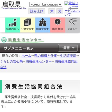
こ
の
ペ
読み上げ
大
元
ー
ジ
を
翻
訳
県外の方へ
分野で探す
組織で探す
防災 緊急
メニュー
す
る
現在の位置：
ホーム
県の組織と仕事
生活環境部
くらしの安心局
消費生活センター
消費生活協同組
合法
消費生活協同組合法
厚生労働省社会・援護局から送付を受けた生協法
改正にかかる法令等について、随時掲載していま
す。