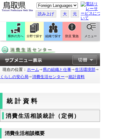
こ
の
ペ
読み上げ
大
元
ー
ジ
を
翻
訳
県外の方へ
分野で探す
組織で探す
防災 緊急
メニュー
す
る
現在の位置：
ホーム
県の組織と仕事
生活環境部
くらしの安心局
消費生活センター
統計資料
統計資料
消費生活相談統計（定例）
消費生活相談概要