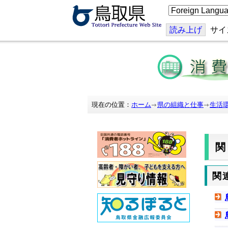
こ
の
ペ
ー
読み上げ
サイ
ジ
を
翻
訳
す
る
現在の位置：
ホーム
県の組織と仕事
生活
関