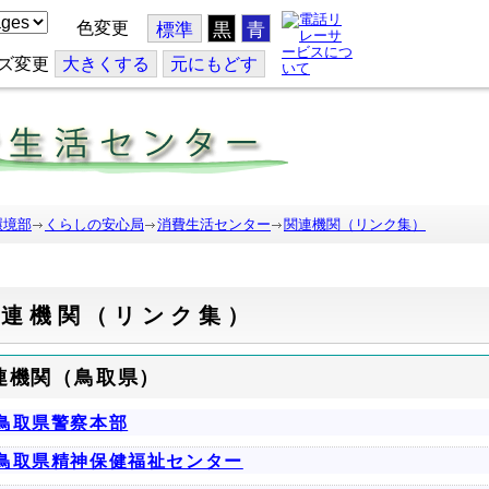
色変更
標準
黒
青
ズ変更
大
きくする
元
にもどす
環境部
くらしの安心局
消費生活センター
関連機関（リンク集）
関連機関（リンク集）
連機関（鳥取県）
鳥取県警察本部
鳥取県精神保健福祉センター