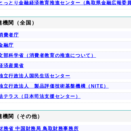
とっとり金融経済教育推進センター（鳥取県金融広報委
連機関（全国）
消費者庁
金融庁
文部科学省（消費者教育の推進について）
経済産業省
独立行政法人国民生活センター
独立行政法人 製品評価技術基盤機構（NITE）
法テラス（日本司法支援センター）
連機関（その他）
財務省 中国財務局 鳥取財務事務所