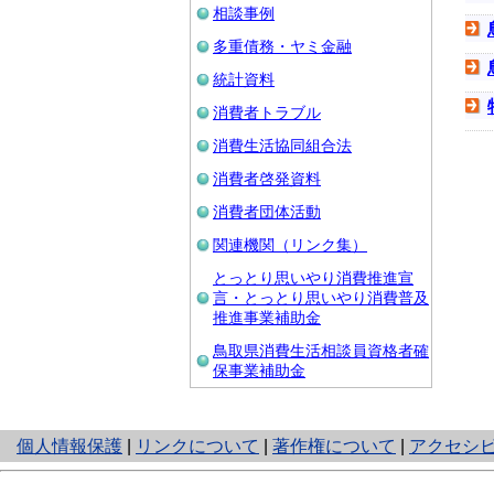
相談事例
多重債務・ヤミ金融
統計資料
消費者トラブル
消費生活協同組合法
消費者啓発資料
消費者団体活動
関連機関（リンク集）
とっとり思いやり消費推進宣
言・とっとり思いやり消費普及
推進事業補助金
鳥取県消費生活相談員資格者確
保事業補助金
と
個人情報保護
|
リンクについて
|
著作権について
|
アクセシ
り
ネ