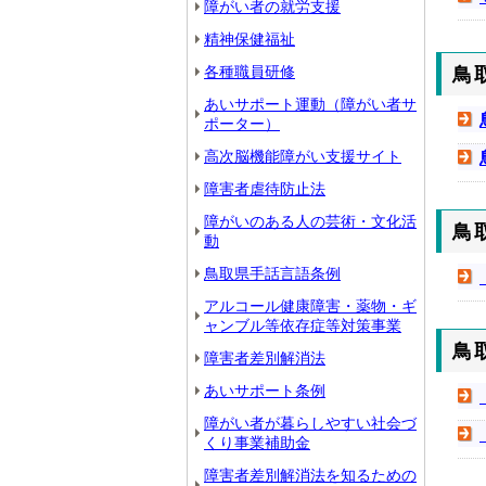
障がい者の就労支援
精神保健福祉
各種職員研修
鳥
あいサポート運動（障がい者サ
ポーター）
高次脳機能障がい支援サイト
障害者虐待防止法
障がいのある人の芸術・文化活
鳥
動
鳥取県手話言語条例
アルコール健康障害・薬物・ギ
ャンブル等依存症等対策事業
鳥
障害者差別解消法
あいサポート条例
障がい者が暮らしやすい社会づ
くり事業補助金
障害者差別解消法を知るための