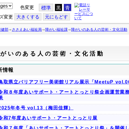
色変更
標準
黒
青
ズ変更
大
きくする
元
にもどす
保健部
ささえあい福祉局
障がい福祉課
障がいのある人の芸術・文化活動
障がいのある人の芸術・文化活動
新情報
鳥取県立バリアフリー美術館リアル展示「MeetuP vol.0
令和８年度あいサポート・アートとっとり祭企画運営業
果
2025年冬号 vol.13（梅田佳輝）
令和7年度あいサポート・アートとっとり展
令和７年度「あいサポート・アートとっとり祭」を開催