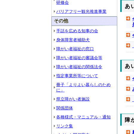
研修会
あ
バリアフリー観光推進事業
その他
手話を広める知事の会
身体障害者補助犬
障がい者福祉の窓口
障がい者福祉の審議会等
あ
障がい者福祉の関係法令
指定事業所等について
冊子「よりよい暮らしのため
に」
県立障がい者施設
関係団体
各種様式・マニュアル・通知
障
リンク集