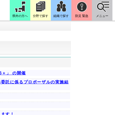
県外の方へ
分野で探す
組織で探す
防災 緊急
メニュー
6＋」 の開催
務委託に係るプロポーザルの実施結
します！