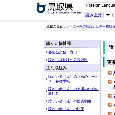
こ
の
ペ
ー
読み上げ
サイ
ジ
を
翻
現在の位置：
ホーム
県の組織と仕事
福祉
訳
す
る
障がい福祉課
各担当業務・窓口
障がい福祉課の公表資料
更
主な取組み
障がい者（児）のためのサービ
ス・各種手帳
障がい者（児）の支援のための
取組み
障がい者（児）の医療制度
障がい者（児）の防災