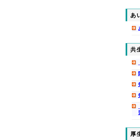
あ
共
厚