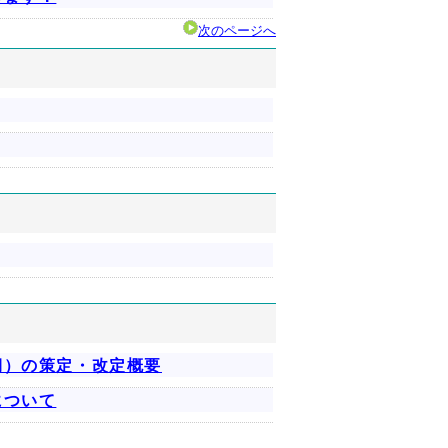
次のページへ
期）の策定・改定概要
について