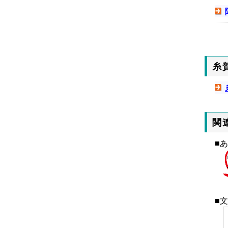
糸
関
■