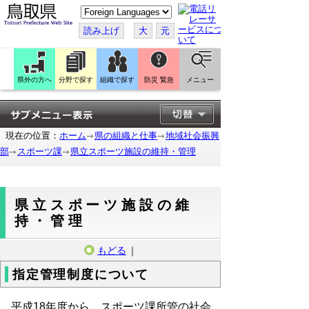
こ
の
ペ
読み上げ
大
元
ー
ジ
を
翻
訳
県外の方へ
分野で探す
組織で探す
防災 緊急
メニュー
す
る
現在の位置：
ホーム
県の組織と仕事
地域社会振興
部
スポーツ課
県立スポーツ施設の維持・管理
県立スポーツ施設の維
持・管理
もどる
｜
指定管理制度について
平成18年度から、スポーツ課所管の社会