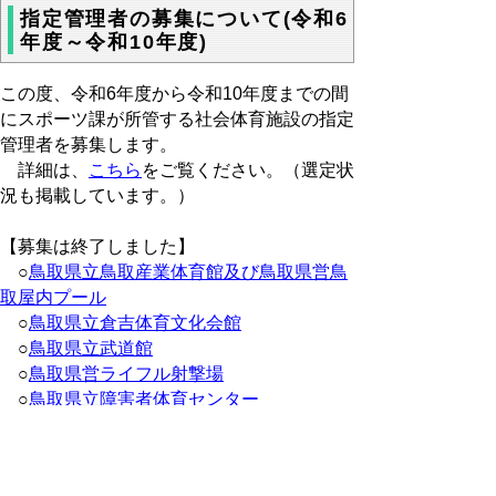
指定管理者の募集について(令和6
年度～令和10年度)
この度、令和6年度から令和10年度までの間
にスポーツ課が所管する社会体育施設の指定
管理者を募集します。
詳細は、
こちら
をご覧ください。（選定状
況も掲載しています。）
【募集は終了しました】
○
鳥取県立鳥取産業体育館及び鳥取県営鳥
取屋内プール
○
鳥取県立倉吉体育文化会館
○
鳥取県立武道館
○
鳥取県営ライフル射撃場
○
鳥取県立障害者体育センター
○
鳥取県立米子産業体育館
※ 各施設名をクリックすると、募集の
詳細を見ることができます。