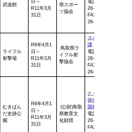
日～
電話:0857-
武道館
県スポー
R11年3月
26-7919
ツ協会
31日
FAX:0857-
26-8129
スポーツ
R6年4月1
課
鳥取県ラ
ライフル
日～
電話:0857-
イフル射
射撃場
R11年3月
26-7919
撃協会
31日
FAX:0857-
26-8129
とっとり
弥生の王
R6年4月1
むきばん
(公財)鳥取
国推進課
日～
だ史跡公
県教育文
電話:0857-
R11年3月
園
化財団
26-7934
31日
FAX:0857-