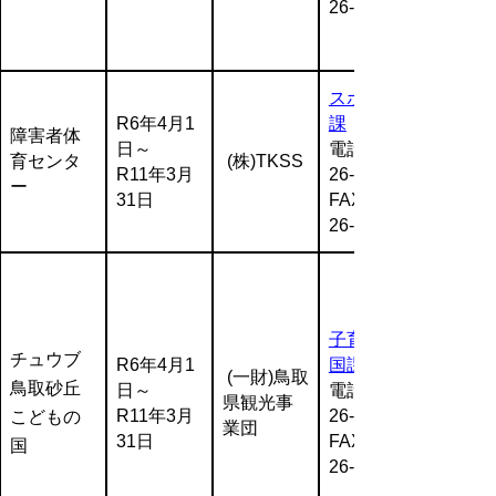
26-8128
スポーツ
R6年4月1
課
障害者体
日～
電話:0857-
育センタ
(株)TKSS
R11年3月
26-7193
ー
31日
FAX:0857-
26-8136
子育て王
チュウブ
R6年4月1
国課
(一財)鳥取
鳥取砂丘
日～
電話:0857-
県観光事
R11年3月
26-7573
こどもの
業団
31日
FAX:0857-
国
26-7863