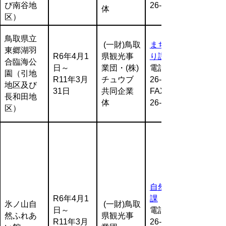
び南谷地
26-7561
体
区）
鳥取県立
(一財)鳥取
まちづく
東郷湖羽
R6年4月1
県観光事
り課
合臨海公
日～
業団・(株)
電話:0857-
園（引地
R11年3月
チュウブ
26-7403
地区及び
31日
共同企業
FAX:0857-
長和田地
体
26-7561
区）
自然共生
R6年4月1
課
氷ノ山自
(一財)鳥取
日～
電話:0857-
然ふれあ
県観光事
R11年3月
26-7200