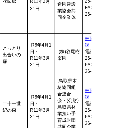
花回廊
26-7281
R11年3月
造園建設
FAX:0857-
31日
業協会共
26-8497
同企業体
林政企画
R6年4月1
課
とっとり
日～
(株)谷尾樹
電話:0857-
出合いの
R11年3月
楽園
26-7301
森
31日
FAX:0857-
26-8192
鳥取県木
材協同組
林政企画
合連合
R6年4月1
課
会・(公財)
二十一世
日～
電話:0857-
鳥取県林
紀の森
R11年3月
26-7300
業担い手
31日
FAX:0857-
育成財団
26-8192
共同企業