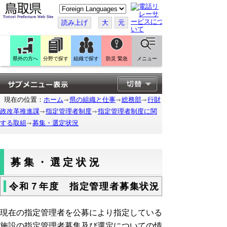
こ
の
ペ
読み上げ
大
元
ー
ジ
を
翻
訳
県外の方へ
分野で探す
組織で探す
防災 緊急
メニュー
す
る
現在の位置：
ホーム
県の組織と仕事
総務部
行財
政改革推進課
指定管理者制度
指定管理者制度に関
する取組
募集・選定状況
募集・選定状況
令和７年度 指定管理者募集状況
現在の指定管理者を公募により指定している
施設の指定管理者募集及び選定についての情