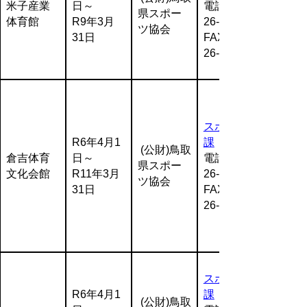
米子産業
日～
電話:0857-
県スポー
体育館
R9年3月
26-7919
ツ協会
31日
FAX:0857-
26-8129
スポーツ
R6年4月1
課
(公財)鳥取
倉吉体育
日～
電話:0857-
県スポー
文化会館
R11年3月
26-7919
ツ協会
31日
FAX:0857-
26-8129
スポーツ
R6年4月1
課
(公財)鳥取