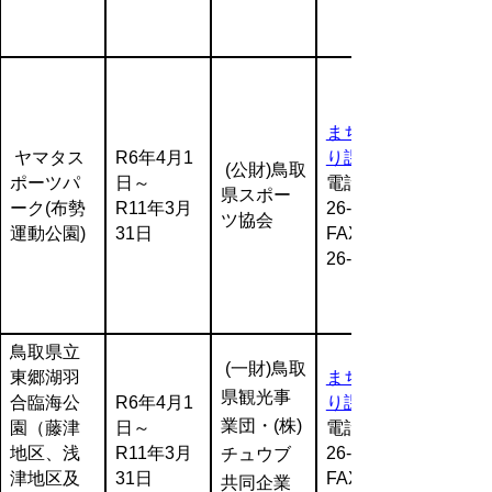
まちづく
ヤマタス
R6年4月1
り課
(公財)鳥取
ポーツパ
日～
電話:0857-
県スポー
ーク(布勢
R11年3月
26-7403
ツ協会
運動公園)
31日
FAX:0857-
26-7561
鳥取県立
(一財)鳥取
東郷湖羽
まちづく
県観光事
合臨海公
R6年4月1
り課
業団・(株)
園（藤津
日～
電話:0857-
地区、浅
R11年3月
26-7403
チュウブ
津地区及
31日
FAX:0857-
共同企業