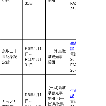
い館
業団
31日
FAX:0857-
26-7561
生産振興
R6年4月1
課
鳥取二十
(一財)鳥取
日～
電話:0857-
世紀梨記
県観光事
R11年3月
26-7281
念館
業団
31日
FAX:0857-
26-7294
(一財)鳥取
生産振興
県観光事
R6年4月1
課
業団・(一
日～
とっとり
電話:0857-
社)鳥取県