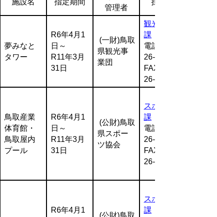
施設名
指定期間
担当課
管理者
観光戦略
R6年4月1
課
(一財)鳥取
夢みなと
日～
電話:0857-
県観光事
タワー
R11年3月
26-7267
業団
31日
FAX:0857-
26-8308
スポーツ
鳥取産業
R6年4月1
課
(公財)鳥取
体育館・
日～
電話:0857-
県スポー
鳥取屋内
R11年3月
26-7919
ツ協会
プール
31日
FAX:0857-
26-8129
スポーツ
R6年4月1
課
(公財)鳥取