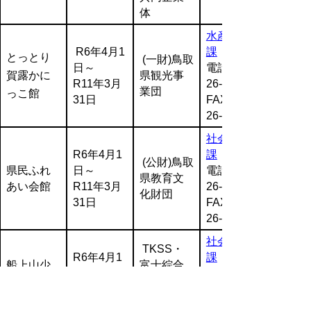
体
水産振興
R6年4月1
課
とっとり
(一財)鳥取
日～
電話:0857-
賀露かに
県観光事
R11年3月
26-7309
業団
っこ館
31日
FAX:0857-
26-8131
社会教育
R6年4月1
課
(公財)鳥取
県民ふれ
日～
電話:0857-
県教育文
あい会館
R11年3月
26-7519
化財団
31日
FAX:0857-
26-8175
社会教育
TKSS・
R6年4月1
課
船上山少
富士綜合
日～
電話:0857-
年自然の
警備保障
R11年3月
26-7519
家
共同企業
31日
FAX:0857-