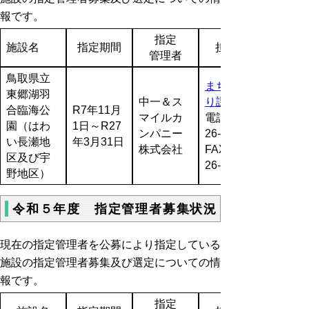
報です。
指定
施設名
指定期間
担当課
管理者
鳥取県立
まちづく
東郷湖羽
中一＆ス
り課
合臨海公
R7年11月
マイルカ
電話:0857-
園（はわ
1日～R27
ンパニー
26-7403
い長瀬地
年3月31日
株式会社
FAX:0857-
区及び宇
26-8113
野地区）
令和５年度 指定管理者募集状況
現在の指定管理者を公募により指定している
施設の指定管理者募集及び選定についての情
報です。
指定