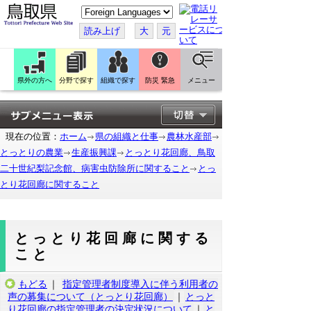
こ
の
ペ
読み上げ
大
元
ー
ジ
を
翻
訳
県外の方へ
分野で探す
組織で探す
防災 緊急
メニュー
す
る
現在の位置：
ホーム
県の組織と仕事
農林水産部
とっとりの農業
生産振興課
とっとり花回廊、鳥取
二十世紀梨記念館、病害虫防除所に関すること
とっ
とり花回廊に関すること
とっとり花回廊に関する
こと
もどる
｜
指定管理者制度導入に伴う利用者の
声の募集について（とっとり花回廊）
｜
とっと
り花回廊の指定管理者の決定状況について
｜
と