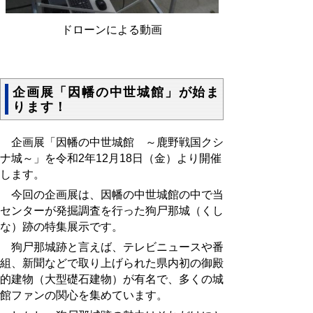
ドローンによる動画
企画展「因幡の中世城館」が始ま
ります！
企画展「因幡の中世城館 ～鹿野戦国クシ
ナ城～」を令和2年12月18日（金）より開催
します。
今回の企画展は、因幡の中世城館の中で当
センターが発掘調査を行った狗尸那城（くし
な）跡の特集展示です。
狗尸那城跡と言えば、テレビニュースや番
組、新聞などで取り上げられた県内初の御殿
的建物（大型礎石建物）が有名で、多くの城
館ファンの関心を集めています。