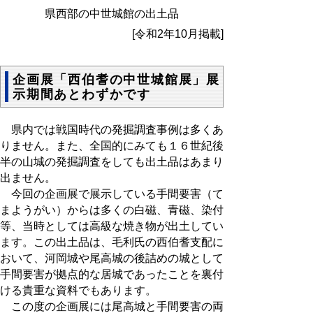
県西部の中世城館の出土品
[令和2年10月掲載]
企画展「西伯耆の中世城館展」展
示期間あとわずかです
県内では戦国時代の発掘調査事例は多くあ
りません。また、全国的にみても１６世紀後
半の山城の発掘調査をしても出土品はあまり
出ません。
今回の企画展で展示している手間要害（て
まようがい）からは多くの白磁、青磁、染付
等、当時としては高級な焼き物が出土してい
ます。この出土品は、毛利氏の西伯耆支配に
おいて、河岡城や尾高城の後詰めの城として
手間要害が拠点的な居城であったことを裏付
ける貴重な資料でもあります。
この度の企画展には尾高城と手間要害の両