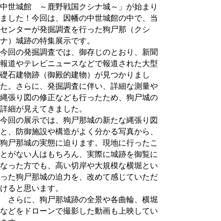
中世城館 ～鹿野戦国クシナ城～」が始まり
ました！今回は、因幡の中世城館の中で、当
センターが発掘調査を行った狗尸那（クシ
ナ）城跡の特集展示です。
今回の発掘調査では、御存じのとおり、新聞
報道やテレビニュースなどで報道された大型
礎石建物跡（御殿的建物）が見つかりまし
た。さらに、発掘調査に伴い、詳細な測量や
縄張り図の修正なども行ったため、狗尸城の
詳細が見えてきました。
今回の展示では、狗尸那城の新たな縄張り図
と、防御施設や構造がよく分かる写真から、
狗尸那城の実態に迫ります。現地に行ったこ
とがない人はもちろん、実際に城跡を御覧に
なった方でも、高い切岸や大規模な横堀とい
った狗尸那城の迫力を、改めて感じていただ
けると思います。
さらに、狗尸那城跡の全景や各曲輪、横堀
などをドローンで撮影した動画も上映してい