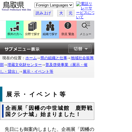
こ
の
ペ
読み上げ
大
元
ー
ジ
を
翻
訳
県外の方へ
分野で探す
組織で探す
防災 緊急
メニュー
す
る
現在の位置：
ホーム
県の組織と仕事
地域社会振興
部
埋蔵文化財センター
普及啓発事業（展示・催
し・貸出）
展示・イベント等
展示・イベント等
企画展「因幡の中世城館 鹿野戦
国クシナ城」始まりました！
先日にも御案内しました、企画展「因幡の