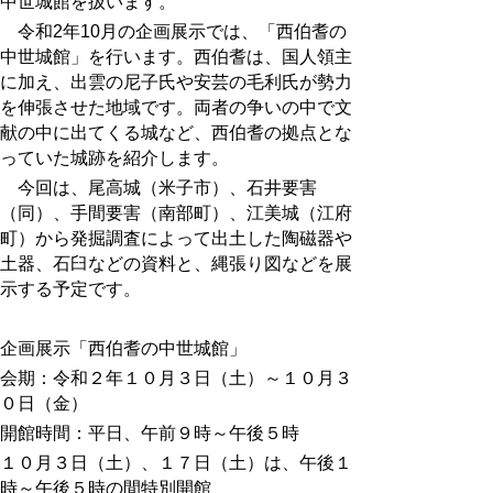
中世城館を扱います。
令和2年10月の企画展示では、「西伯耆の
中世城館」を行います。西伯耆は、国人領主
に加え、出雲の尼子氏や安芸の毛利氏が勢力
を伸張させた地域です。両者の争いの中で文
献の中に出てくる城など、西伯耆の拠点とな
っていた城跡を紹介します。
今回は、尾高城（米子市）、石井要害
（同）、手間要害（南部町）、江美城（江府
町）から発掘調査によって出土した陶磁器や
土器、石臼などの資料と、縄張り図などを展
示する予定です。
企画展示「西伯耆の中世城館」
会期：令和２年１０月３日（土）～１０月３
０日（金）
開館時間：平日、午前９時～午後５時
１０月３日（土）、１７日（土）は、午後１
時～午後５時の間特別開館