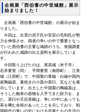
企画展「西伯耆の中世城館」展示
始まりました！
企画展「西伯耆の中世城館」の展示が始ま
りました。
今回は、出雲の尼子氏や安芸の毛利氏が勢
力を伸張させ、両者の争いの中で重要となっ
ていた西伯耆の主要な城跡のうち、発掘調査
が行われた城跡の出土資料を展示していま
す。
今回取り上げたのは、尾高城（米子市）、
石井要害（同）、手間要害（南部町）、江美
城（江府町）で、中国製の青磁・白磁や国内
産陶磁器、素焼きの小皿や茶臼、瓦などを展
示しています。出土した中国製の陶磁器は、
そうした舶来の器物を入手できた財力を、ま
た、茶臼や天目茶碗は、争いの中にあっても
茶を嗜む余裕があったことを示しており、戦
国時代の争いの中における武将たちの生活の