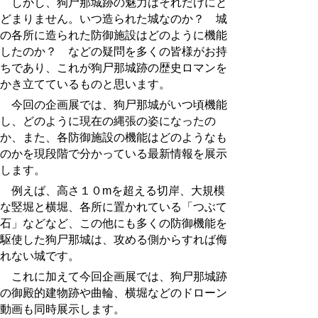
しかし、狗尸那城跡の魅力はそれだけにと
どまりません。いつ造られた城なのか？ 城
の各所に造られた防御施設はどのように機能
したのか？ などの疑問を多くの皆様がお持
ちであり、これが狗尸那城跡の歴史ロマンを
かき立てているものと思います。
今回の企画展では、狗尸那城がいつ頃機能
し、どのように現在の縄張の姿になったの
か、また、各防御施設の機能はどのようなも
のかを現段階で分かっている最新情報を展示
します。
例えば、高さ１０mを超える切岸、大規模
な竪堀と横堀、各所に置かれている「つぶて
石」などなど、この他にも多くの防御機能を
駆使した狗尸那城は、攻める側からすれば侮
れない城です。
これに加えて今回企画展では、狗尸那城跡
の御殿的建物跡や曲輪、横堀などのドローン
動画も同時展示します。