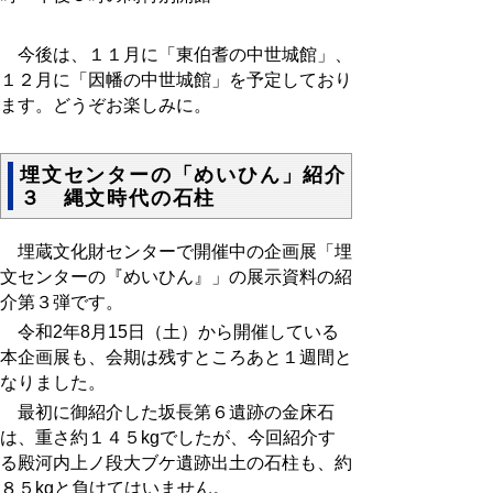
今後は、１１月に「東伯耆の中世城館」、
１２月に「因幡の中世城館」を予定しており
ます。どうぞお楽しみに。
埋文センターの「めいひん」紹介
３ 縄文時代の石柱
埋蔵文化財センターで開催中の企画展「埋
文センターの『めいひん』」の展示資料の紹
介第３弾です。
令和2年8月15日（土）から開催している
本企画展も、会期は残すところあと１週間と
なりました。
最初に御紹介した坂長第６遺跡の金床石
は、重さ約１４５kgでしたが、今回紹介す
る殿河内上ノ段大ブケ遺跡出土の石柱も、約
８５kgと負けてはいません。