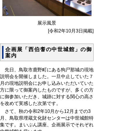
展示風景
[令和2年10月3日掲載]
企画展「西伯耆の中世城館」の御
案内
先日、鳥取市鹿野町にある狗尸那城の現地
説明会を開催しました。一旦中止していた７
月の現地説明会にお申し込みいただいていた
方に限って御案内したものですが、多くの方
に御参加いただき、城跡に対する関心の高さ
を改めて実感した次第です。
さて、秋の令和2年10月から12月までの3
月、鳥取県埋蔵文化財センターは中世城館特
集です。まいぶん講座、企画展示でそれぞれ