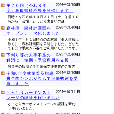
2026年03月06日
第７０回（令和８年
度）鳥取県植樹祭を開催します！
日時：令和８年１０月３１日（土）午前１０
時から 会場：とっとり出合いの森
2026年03月06日
森林簿・森林計画図を
オープンデータ化しました！
令和７年４月１日時点の森林簿（個人情報は
除く）・森林計画図を公開しました。どなた
でも交付手続き不要でご利用いただけます。
2025年02月06日
下刈り等の人手不足の
解消に！短期・季節雇用を支援
保育等の短期労働力確保支援事業のご案内
2024年12月05日
令和6年度林業普及指導
員全国シンポジウムで最優秀賞を受
賞しました
2024年10月11日
とっとりカーボンスト
レージの認証を行いました
とっとりカーボンストレージの認証を新たに
３件行いました。