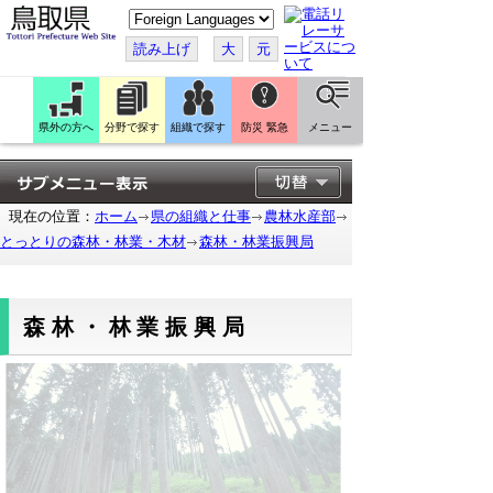
こ
の
ペ
読み上げ
大
元
ー
ジ
を
翻
訳
県外の方へ
分野で探す
組織で探す
防災 緊急
メニュー
す
る
現在の位置：
ホーム
県の組織と仕事
農林水産部
とっとりの森林・林業・木材
森林・林業振興局
森林・林業振興局