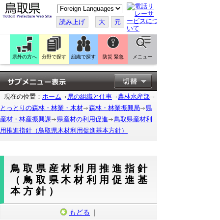
こ
の
ペ
読み上げ
大
元
ー
ジ
を
翻
訳
県外の方へ
分野で探す
組織で探す
防災 緊急
メニュー
す
る
現在の位置：
ホーム
県の組織と仕事
農林水産部
とっとりの森林・林業・木材
森林・林業振興局
県
産材・林産振興課
県産材の利用促進
鳥取県産材利
用推進指針（鳥取県木材利用促進基本方針）
鳥取県産材利用推進指針
（鳥取県木材利用促進基
本方針）
もどる
｜