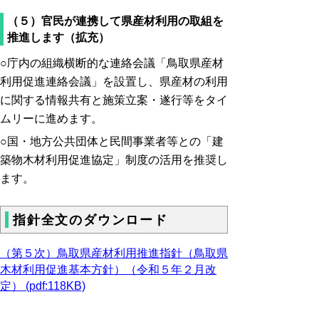
（５）官民が連携して県産材利用の取組を
推進します（拡充）
○
庁内の組織横断的な連絡会議「鳥取県産材
利用促進連絡会議」を設置し、県産材の利用
に関する情報共有と施策立案・遂行等をタイ
ムリーに進めます。
○
国・地方公共団体と民間事業者等との「建
築物木材利用促進協定」制度の活用を推奨し
ます。
指針全文のダウンロード
（第５次）鳥取県産材利用推進指針（鳥取県
木材利用促進基本方針）（令和５年２月改
定） (pdf:118KB)