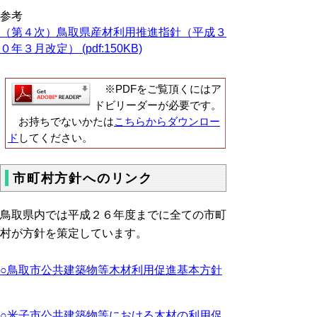
参考
（第４次）鳥取県産材利用推進指針（平成３
０年３月改定） (pdf:150KB)
※PDFをご覧頂くにはア
ドビリーダーが必要です。
お持ちでないかたは
こちらからダウンロー
ド
してください。
市町村方針へのリンク
鳥取県内では平成２６年度までに全ての市町
村が方針を策定しています。
○鳥取市公共建築物等木材利用促進基本方針
○米子市公共建築物等における木材の利用促