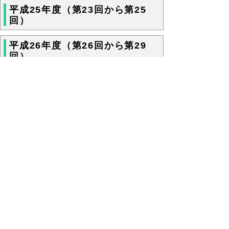
平成25年度（第23回から第25
回）
平成26年度（第26回から第29
回）
平成27年度（第30回から第33
回）
次のページ
▲ページ上部に戻る
と
個人情報保護
|
リンクについて
|
著作権に
り
ついて
|
アクセシビリティ
ネ
鳥取県商工労働部産業未来創造課
ッ
住所 〒680-8570
ト
鳥取県鳥取市東町1丁目220
電話
ファクシミリ 0857-26-8117
へ