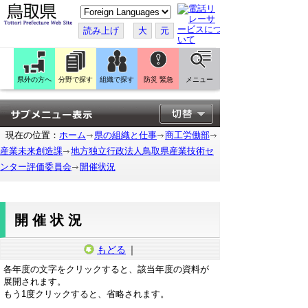
こ
の
ペ
読み上げ
大
元
ー
ジ
を
翻
訳
県外の方へ
分野で探す
組織で探す
防災 緊急
メニュー
す
る
現在の位置：
ホーム
県の組織と仕事
商工労働部
産業未来創造課
地方独立行政法人鳥取県産業技術セ
ンター評価委員会
開催状況
開催状況
もどる
｜
各年度の文字をクリックすると、該当年度の資料が
展開されます。
もう1度クリックすると、省略されます。