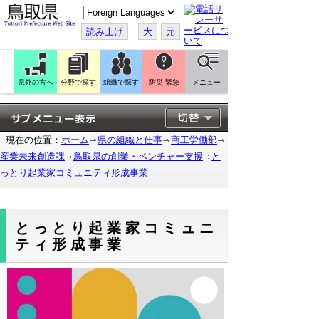
こ
の
ペ
読み上げ
大
元
ー
ジ
を
翻
訳
県外の方へ
分野で探す
組織で探す
防災 緊急
メニュー
す
る
現在の位置：
ホーム
県の組織と仕事
商工労働部
産業未来創造課
鳥取県の創業・ベンチャー支援
と
っとり起業家コミュニティ形成事業
とっとり起業家コミュニ
ティ形成事業