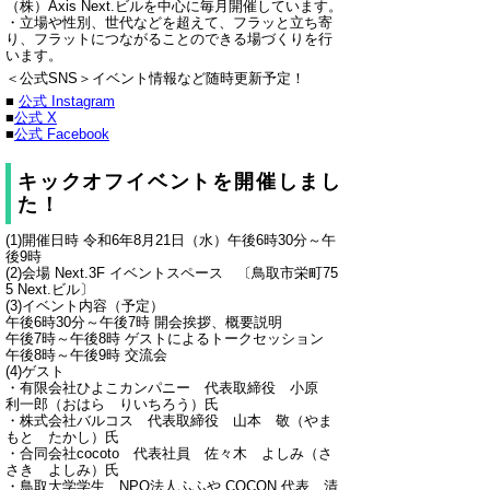
（株）Axis Next.ビルを中心に毎月開催しています。
・立場や性別、世代などを超えて、フラッと立ち寄
り、フラットにつながることのできる場づくりを行
います。
＜公式SNS＞イベント情報など随時更新予定！
■
公式 Instagram
■
公式 X
■
公式 Facebook
キックオフイベントを開催しまし
た！
(1)開催日時 令和6年8月21日（水）午後6時30分～午
後9時
(2)会場 Next.3F イベントスペース 〔鳥取市栄町75
5 Next.ビル〕
(3)イベント内容（予定）
午後6時30分～午後7時 開会挨拶、概要説明
午後7時～午後8時 ゲストによるトークセッション
午後8時～午後9時 交流会
(4)ゲスト
・有限会社ひよこカンパニー 代表取締役 小原
利一郎（おはら りいちろう）氏
・株式会社バルコス 代表取締役 山本 敬（やま
もと たかし）氏
・合同会社cocoto 代表社員 佐々木 よしみ（さ
さき よしみ）氏
・鳥取大学学生、NPO法人ふふや COCON 代表 清