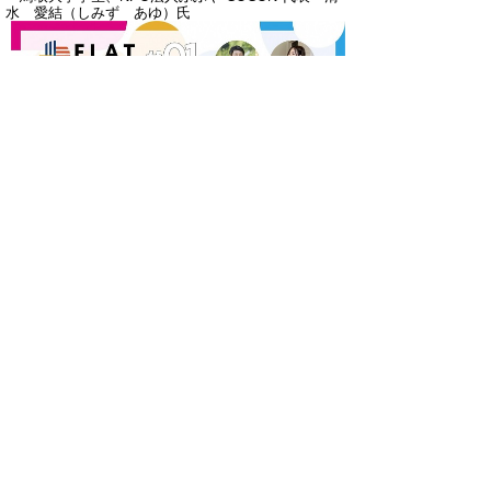
水 愛結（しみず あゆ）氏
主催等
〔主催〕鳥取県 〔運営〕株式会社シーセブンハヤ
ブサ
▲ページ上部に戻る
と
個人情報保護
|
リンクについて
|
著作権に
り
ついて
|
アクセシビリティ
ネ