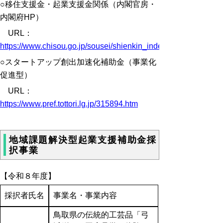
○移住支援金・起業支援金関係（内閣官房・
内閣府HP）
URL：
https://www.chisou.go.jp/sousei/shienkin_index.html
○スタートアップ創出加速化補助金（事業化
促進型）
URL：
https://www.pref.tottori.lg.jp/315894.htm
地域課題解決型起業支援補助金採
択事業
【令和８年度】
採択者氏名
事業名・事業内容
鳥取県の伝統的工芸品「弓