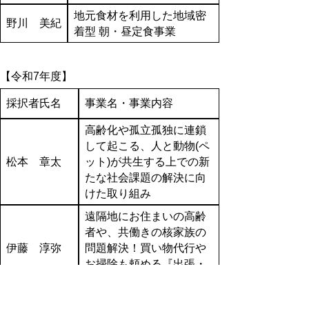
地元食材を利用した地域密
野川 美紀
着型 朝・昼定食事業
【令和7年度】
採択者氏名
事業名・事業内容
高齢化や孤立孤独に連鎖
して起こる、人と動物(ペ
松本 章太
ット)が共生する上での新
たな社会課題の解決に向
けた取り組み
遠隔地にお住まいの高齢
者や、共働きの核家族の
伊藤 淳弥
問題解決！買い物代行や
お掃除も頼める『出張・
家事代行業』
着地型時間制レンタカー