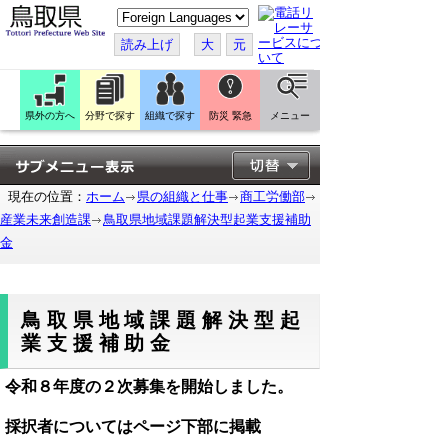
こ
の
ペ
読み上げ
大
元
ー
ジ
を
翻
訳
県外の方へ
分野で探す
組織で探す
防災 緊急
メニュー
す
る
現在の位置：
ホーム
県の組織と仕事
商工労働部
産業未来創造課
鳥取県地域課題解決型起業支援補助
金
鳥取県地域課題解決型起
業支援補助金
令和８年度の２次募集を開始しました。
採択者についてはページ下部に掲載