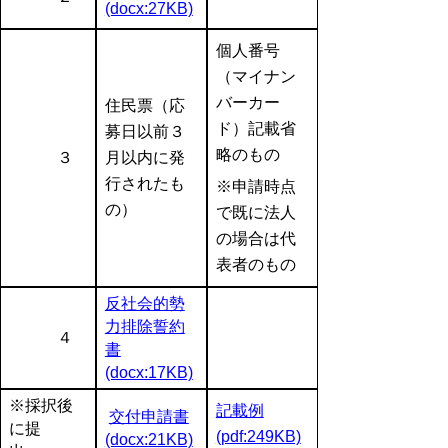
(docx:27KB)
個人番号
（マイナン
バーカー
住民票（応
ド）記載省
募日以前３
略のもの
３
月以内に発
行されたも
※申請時点
の）
で既に法人
の場合は代
表者のもの
反社会的勢
力排除誓約
４
書
(docx:17KB)
※採択後
記載例
交付申請書
に提
(pdf:249KB)
(docx:21KB)