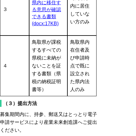
県内に移住す
内に居住
３
る意思が確認
していな
できる書類
い方のみ
(docx:17KB)
鳥取県が課税
鳥取県内
するすべての
在住者及
県税に未納が
び申請時
４
ないことを証
点で既に
する書類（県
設立され
税の納税証明
た県内法
書等）
人のみ
（３）提出方法
募集期間内に、持参、郵送又はとっとり電子
申請サービスにより産業未来創造課へご提出
ください。