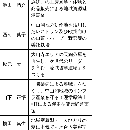
浜絣」の工房見学・体験と
池田 晴介
商品販売による地域資源継
承事業
中山間地の耕作地を活用し
たレストラン及び欧州向け
西河 葉子
の山菜・ハーブ・野菜等の
委託栽培
大山寺エリアの天狗茶屋を
再生し、次世代のリーダー
秋元 大
を育む「流域哲学道場」を
つくる
「職業病による離職」をな
くし、中山間地域のインフ
山下 正悟
ラ産業を守る！理学療法士
×ITによる伴走型健康経営支
援
地域密着型・一人ひとりの
横田 真生
髪に本気で向き合う美容室