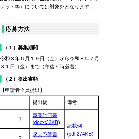
レット等）については対象外となります。
応募方法
（１）募集期間
令和８年６月１９
日（金）から令和８年７月
３１日（金）まで（午後５時必着）
（２）提出書類
【申請者全員提出】
提出物
備考
事業計画書
１
(docx:33KB)
記載例
(pdf:274KB)
収支予算書
２