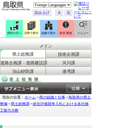
こ
の
ペ
読み上げ
大
元
ー
ジ
を
翻
訳
県外の方へ
分野で探す
組織で探す
防災 緊急
メニュー
す
る
メイン
県土総務課
技術企画課
道路企画課・道路建設課
河川課
治山砂防課
港湾課
現在の位置：
ホーム
県の組織と仕事
鳥取県の県土
整備
県土総務課
総合評価競争入札における各社施
工能力点数