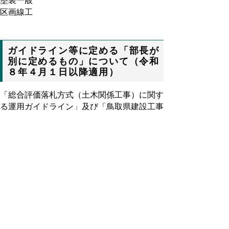
塗装一般
区画線工
ガイドライン等に定める「部長が
別に定めるもの」について（令和
８年４月１日以降適用）
「総合評価落札方式（土木関係工事）に関す
る運用ガイドライン」及び「鳥取県建設工事
指名競争入札指名業者選定要綱」の「県土整
備部長が別に定める」ものについて次の通り
定めましたのでご承知ください。なお、令和
８
年４月１日以降に開札を行う建設工事から
適用となります。
県土整備部長が別に定めるもの(pdf:67KB)
(令和８年４月１日以降の開札から適用）
▲ページ上部に戻る