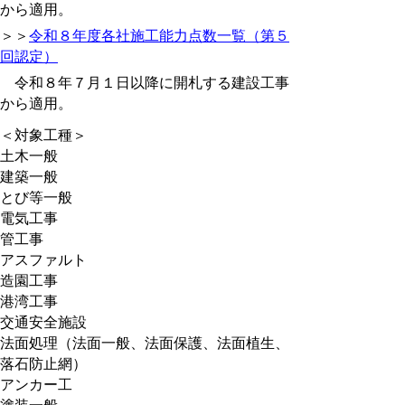
から適用。
＞＞
令和８年度各社施工能力点数一覧（第５
回認定）
令和８年７月１日以降に開札する建設工事
から適用。
＜対象工種＞
土木一般
建築一般
とび等一般
電気工事
管工事
アスファルト
造園工事
港湾工事
交通安全施設
法面処理（法面一般、法面保護、法面植生、
落石防止網）
アンカー工