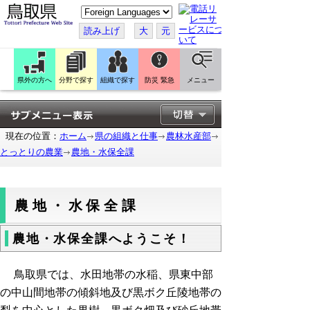
こ
の
ペ
読み上げ
大
元
ー
ジ
を
翻
訳
県外の方へ
分野で探す
組織で探す
防災 緊急
メニュー
す
る
現在の位置：
ホーム
県の組織と仕事
農林水産部
とっとりの農業
農地・水保全課
農地・水保全課
農地・水保全課へようこそ！
鳥取県では、水田地帯の水稲、県東中部
の中山間地帯の傾斜地及び黒ボク丘陵地帯の