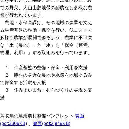
梨を中心とした果樹、黒ボク畑及び砂丘地帯
での野菜、大山山麓地帯の酪農など多様な農
業が行われています。
農地・水保全課は、その地域の農業を支え
る生産基盤の整備・保全を行い、低コストで
多様な農業が展開できるよう、農業に不可欠
な「土（農地）」と「水」を「保全（整備、
管理、利用）」する取組みを行っています。
１ 生産基盤の整備・保全・利用を支援
２ 農村の身近な農地や水路を地域ぐるみ
で保全する活動を支援
３ 住みよいまち・むらづくりの実現を支
援
鳥取県の農業農村整備パンフレット
表面
(pdf:3306KB)
、
裏面(pdf:2,849KB
)