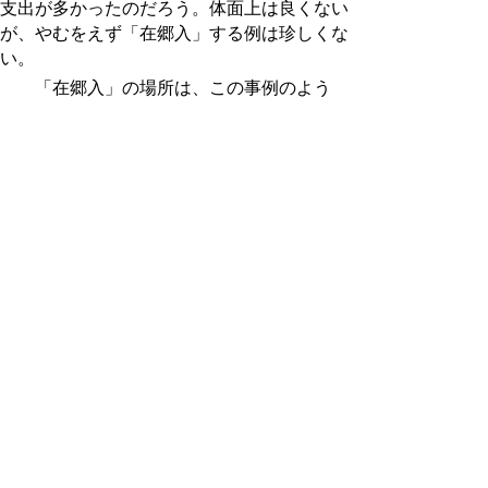
支出が多かったのだろう。体面上は良くない
が、やむをえず「在郷入」する例は珍しくな
い。
「在郷入」の場所は、この事例のよう
に、自身の給所の村が多かったと思われる。
鳥取藩では、地方（じかた）知行制が明治維
新まで残り、武士と村の間で、普段から年貢
の納入をはじめ、様々な関係があった。給所
の村では、武士への窓口となる「株庄屋」と
いう役職があったが、長瀬村の伊三郎も、大
口家の株庄屋だった。その関係から、在郷入
した大口家の面倒を見たのだろう。
伊三郎が大口家に対して立て替えていた銀
札20貫目は、銀札（藩札）が額面どおりに
通用しているとすると、現在の貨幣価値では
約1億円に相当し（銀60匁＝金1両、金1両＝
約30万円。ただし、銀札は実際には額面よ
り低い価値で流通している。）、かなりの金
額である。直訴するのも当然だろう。