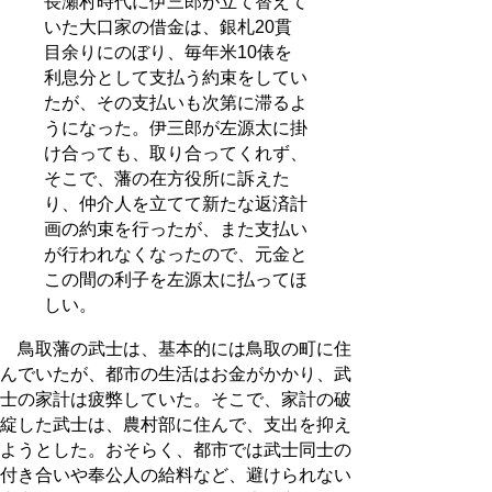
長瀬村時代に伊三郎が立て替えて
いた大口家の借金は、銀札20貫
目余りにのぼり、毎年米10俵を
利息分として支払う約束をしてい
たが、その支払いも次第に滞るよ
うになった。伊三郎が左源太に掛
け合っても、取り合ってくれず、
そこで、藩の在方役所に訴えた
り、仲介人を立てて新たな返済計
画の約束を行ったが、また支払い
が行われなくなったので、元金と
この間の利子を左源太に払ってほ
しい。
鳥取藩の武士は、基本的には鳥取の町に住
んでいたが、都市の生活はお金がかかり、武
士の家計は疲弊していた。そこで、家計の破
綻した武士は、農村部に住んで、支出を抑え
ようとした。おそらく、都市では武士同士の
付き合いや奉公人の給料など、避けられない