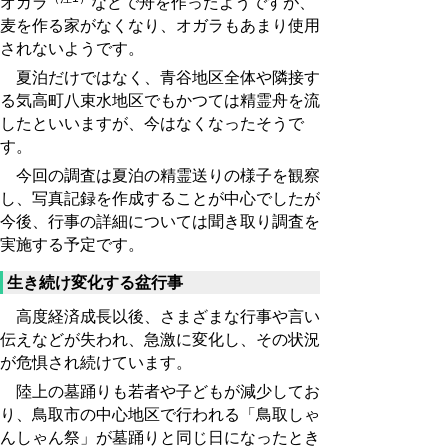
オガラ
などで舟を作ったようですが、
麦を作る家がなくなり、オガラもあまり使用
されないようです。
夏泊だけではなく、青谷地区全体や隣接す
る気高町八束水地区でもかつては精霊舟を流
したといいますが、今はなくなったそうで
す。
今回の調査は夏泊の精霊送りの様子を観察
し、写真記録を作成することが中心でしたが
今後、行事の詳細については聞き取り調査を
実施する予定です。
生き続け変化する盆行事
高度経済成長以後、さまざまな行事や言い
伝えなどが失われ、急激に変化し、その状況
が危惧され続けています。
陸上の墓踊りも若者や子どもが減少してお
り、鳥取市の中心地区で行われる「鳥取しゃ
んしゃん祭」が墓踊りと同じ日になったとき