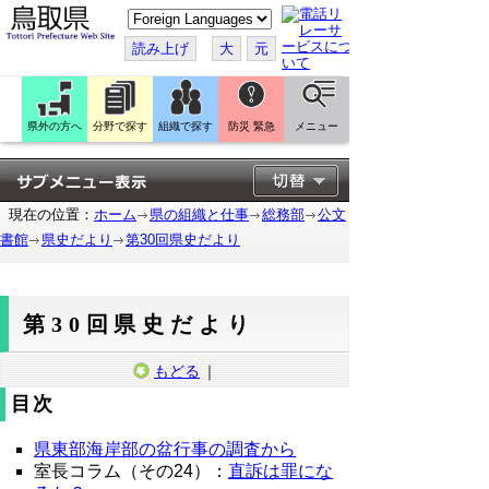
こ
の
ペ
読み上げ
大
元
ー
ジ
を
翻
訳
県外の方へ
分野で探す
組織で探す
防災 緊急
メニュー
す
る
現在の位置：
ホーム
県の組織と仕事
総務部
公文
書館
県史だより
第30回県史だより
第30回県史だより
もどる
｜
目次
県東部海岸部の盆行事の調査から
室長コラム（その24）：
直訴は罪にな