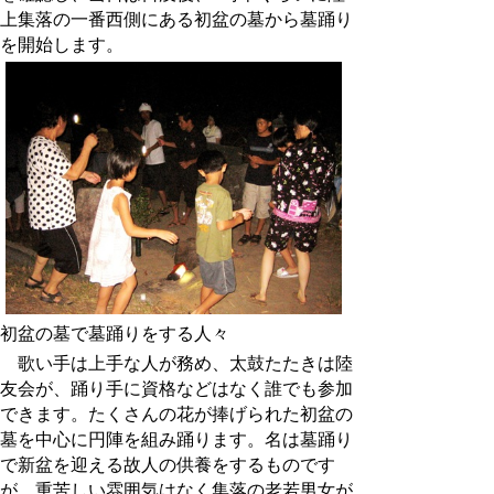
上集落の一番西側にある初盆の墓から墓踊り
を開始します。
初盆の墓で墓踊りをする人々
歌い手は上手な人が務め、太鼓たたきは陸
友会が、踊り手に資格などはなく誰でも参加
できます。たくさんの花が捧げられた初盆の
墓を中心に円陣を組み踊ります。名は墓踊り
で新盆を迎える故人の供養をするものです
が、重苦しい雰囲気はなく集落の老若男女が