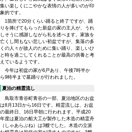
集い楽しくにこやかな表情の人が多いのが印
象的です。
1箇所で20分くらい踊ると終了ですが、踊
りを捧げてもらった新盆の家の主人が、うれ
しそうに感謝しながら礼を述べます。家族を
亡くし間もない悲しい初盆ですが、集落の多
くの人々が故人のために集い踊り、楽しいひ
と時を過ごしてくれることが最高の供養と考
えているようです。
今年は初盆の家が6戸あり、午後7時半か
ら9時半まで墓踊りが行われました。
夏泊の精霊流し
鳥取市青谷町青谷の一部、夏泊地区のお盆
は8月13日から16日です。精霊流しは、お盆
の最終日、16日早朝に行われます。平成20
年度は夏泊の船大工が製作した木造の精霊舟
（しゃあらぶね）は3艘でした。木造の立派