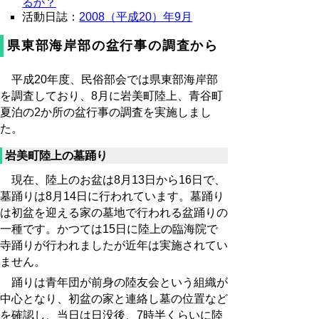
るか？
活動日誌：
2008（平成20）年9月
県東部海岸部の盆行事の調査から
平成20年度、民俗部会では県東部海岸部
を調査しており、8月に岩美町陸上、青谷町
夏泊の2か所の盆行事の調査を実施しまし
た。
岩美町陸上の墓踊り
現在、陸上のお盆は8月13日から16日で、
墓踊りは8月14日に行われています。墓踊り
は初盆を迎える家の墓地で行われる盆踊りの
一種です。かつては15日に陸上の臨海院で
寺踊りが行われましたが近年は実施されてい
ません。
踊りは青年団が前身の陸友会という組織が
中心となり、初盆の家と連絡し墓の位置など
を確認し、当日は日没後、7時半くらいに陸