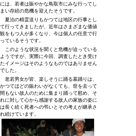
には、若者は賑やかな鳥取市にみな行ってし
まい存続の危機を迎えたそうです。
夏泊の精霊送りもかつては地区の行事とし
て行ってきましたが、近年はさまざまな価値
観をもつ人が多くなり、今は個人の任意で行
っているそうです。
このような状況を聞くと危機が迫っている
ようですが、実際に今回、調査したとき受け
たイメージはそのようなものではありません
でした。
老若男女が皆、楽しそうに踊る墓踊りは、
かつてほどの賑わいがなくても、世を去って
間もない故人のために集まり踊って慰め、そ
れに対して心から感謝する故人の家族の姿に
は長く続く死者への弔いとその考えが継承さ
れ続けています。