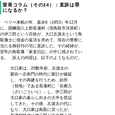
室長コラム（その24）：直訴は罪
になるか？
ペリー来航の年、嘉永6（1853）年12月
に、因幡国八上郡長瀬村（現鳥取市河原町）
の伊三郎という百姓が、大口左源太という鳥
取藩士に借金の返済を求めて、現在の警察に
当たる御目付の宅に直訴した。その経緯が、
翌年の鳥取藩「家老日記」の中に残されてい
る。 訴えの内容は、以下のようなものだ。
大口家は、20数年前、左源太の
親佐一左衛門の時代に家計が破綻
し、その再建を行うため、給所
（領地）である長瀬村に「在郷入
（ざいごういり）」し、伊三郎が
大口家の暮らし向きの大半を世話
してきた。その後、左源太の代に
なり、大口家は鳥取に戻ったが、