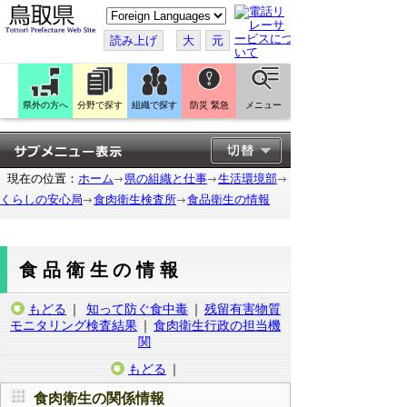
こ
の
ペ
読み上げ
大
元
ー
ジ
を
翻
訳
県外の方へ
分野で探す
組織で探す
防災 緊急
メニュー
す
る
現在の位置：
ホーム
県の組織と仕事
生活環境部
くらしの安心局
食肉衛生検査所
食品衛生の情報
食品衛生の情報
もどる
｜
知って防ぐ食中毒
｜
残留有害物質
モニタリング検査結果
｜
食肉衛生行政の担当機
関
もどる
｜
食肉衛生の関係情報