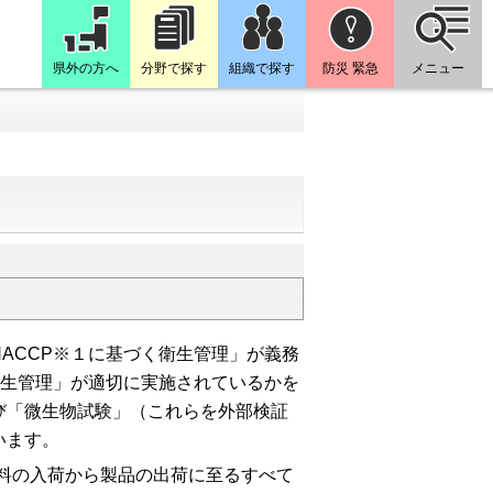
県外の方へ
分野で探す
組織で探す
防災 緊急
メニュー
ACCP※１に基づく衛生管理」が義務
衛生管理」が適切に実施されているかを
び「微生物試験」（これらを外部検証
います。
nt）とは、原材料の入荷から製品の出荷に至るすべて