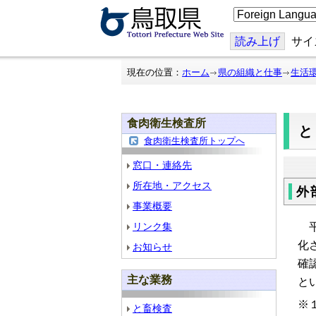
こ
の
ペ
ー
読み上げ
サイ
ジ
を
翻
現在の位置：
ホーム
県の組織と仕事
生活
訳
す
る
食肉衛生検査所
食肉衛生検査所トップへ
窓口・連絡先
所在地・アクセス
外
事業概要
平
リンク集
化
お知らせ
確
主な業務
と
※１
と畜検査