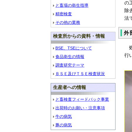
の
と畜場の衛生指導
除
精密検査
法
その他の業務
外
検査所からの資料・情報
処
BSE、TSEについて
行
食品衛生の情報
調査研究テーマ
ＢＳＥ及びＴＳＥ検査状況
生産者への情報
と畜検査フィードバック事業
出荷時のお願い・注意事項
牛の病気
豚の病気