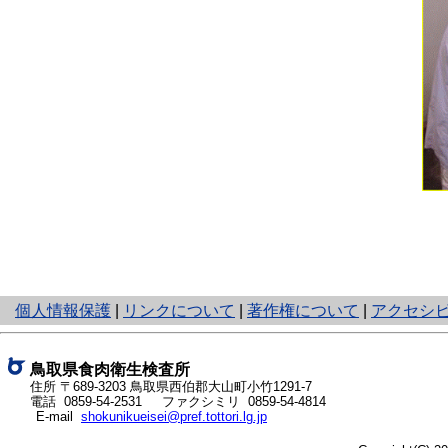
と
個人情報保護
|
リンクについて
|
著作権について
|
アクセシ
り
ネ
ッ
鳥取県食肉衛生検査所
ト
住所 〒689-3203
鳥取県西伯郡大山町小竹1291-7
電話
0859-54-2531
ファクシミリ 0859-54-4814
へ
E-mail
shokunikueisei@pref.tottori.lg.jp
の