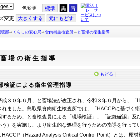
色変更
標準
黒
青
ズ変更
大
きくする
元
にもどす
環境部
くらしの安心局
食肉衛生検査所
と畜場の衛生指導
と畜場の衛生指導
もどる
｜
部検証による衛生管理指導
成３０年６月、と畜場法が改正され、令和３年６月から、「H
されました。鳥取県食肉衛生検査所では、「HACCPに基づく
認するため、と畜検査員による「現場検証」、「記録確認」及
いう）を実施し、より衛生的な処理を行うための指導を行って
HACCP（Hazard Analysis Critical Control Poi