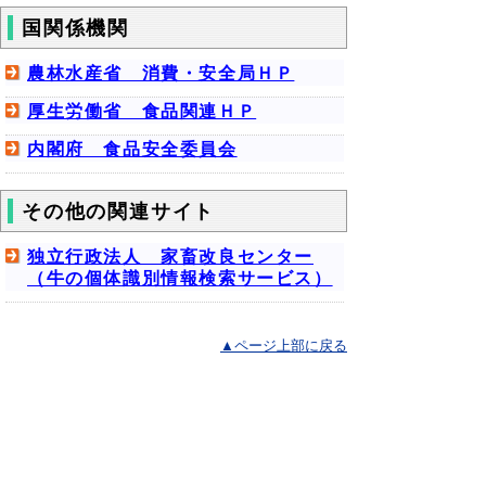
国関係機関
農林水産省 消費・安全局ＨＰ
厚生労働省 食品関連ＨＰ
内閣府 食品安全委員会
その他の関連サイト
独立行政法人 家畜改良センター
（牛の個体識別情報検索サービス）
▲ページ上部に戻る
と
個人情報保護
|
リンクについて
|
著作権に
り
ついて
|
アクセシビリティ
ネ
ッ