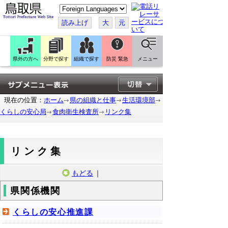
こ
の
ペ
読み上げ
大
元
ー
ジ
を
翻
訳
県外の方へ
分野で探す
組織で探す
防災 緊急
メニュー
す
る
現在の位置：
ホーム
県の組織と仕事
生活環境部
くらしの安心局
食肉衛生検査所
リンク集
リンク集
もどる
｜
県関係機関
くらしの安心推進課