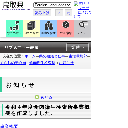
こ
の
ペ
読み上げ
大
元
ー
ジ
を
翻
訳
県外の方へ
分野で探す
組織で探す
防災 緊急
メニュー
す
る
現在の位置：
ホーム
県の組織と仕事
生活環境部
くらしの安心局
食肉衛生検査所
お知らせ
お知らせ
もどる
｜
令和４年度食肉衛生検査所事業概
要を作成しました。
事業概要