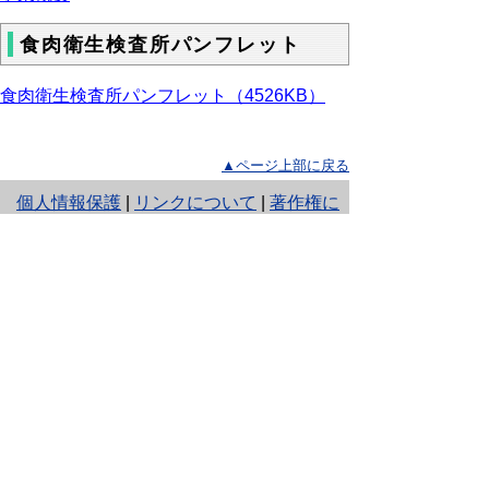
食肉衛生検査所パンフレット
食肉衛生検査所パンフレット（4526KB）
▲ページ上部に戻る
と
個人情報保護
|
リンクについて
|
著作権に
り
ついて
|
アクセシビリティ
ネ
ッ
鳥取県食肉衛生検査所
住所 〒689-3203
ト
鳥取県西伯郡大山町小竹1291-7
へ
電話
0859-54-2531
ファクシミリ 0859-54-4814
の
E-mail
shokunikueisei@pref.tottori.lg.jp
Copyright(C) 2006～ 鳥取県(Tottori Prefectural
Government) All Rights Reserved. 法人番号
7000020310000