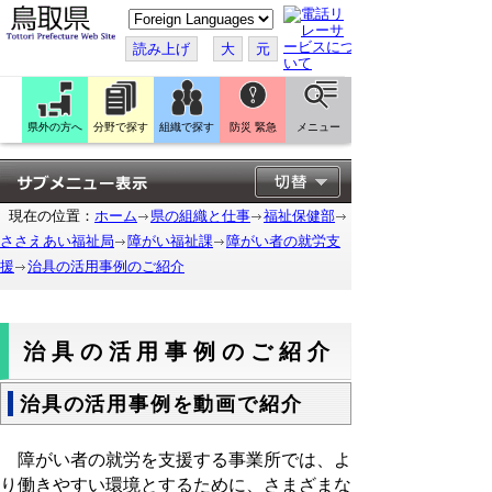
こ
の
ペ
読み上げ
大
元
ー
ジ
を
翻
訳
県外の方へ
分野で探す
組織で探す
防災 緊急
メニュー
す
る
現在の位置：
ホーム
県の組織と仕事
福祉保健部
ささえあい福祉局
障がい福祉課
障がい者の就労支
援
治具の活用事例のご紹介
治具の活用事例のご紹介
治具の活用事例を動画で紹介
障がい者の就労を支援する事業所では、よ
り働きやすい環境とするために、さまざまな