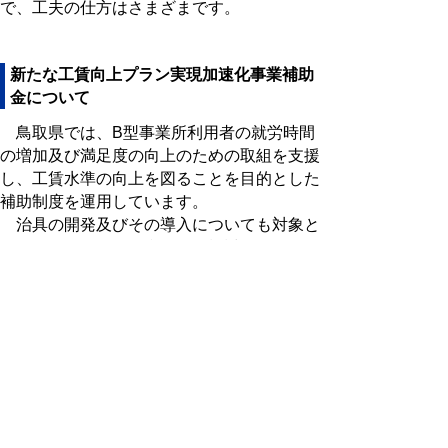
で、工夫の仕方はさまざまです。
新たな工賃向上プラン実現加速化事業補助
金について
鳥取県では、B型事業所利用者の就労時間
の増加及び満足度の向上のための取組を支援
し、工賃水準の向上を図ることを目的とした
補助制度を運用しています。
治具の開発及びその導入についても対象と
なりますので、ぜひ利用をご検討ください。
詳しくはこちら
▲ページ上部に戻る
と
個人情報保護
|
リンクについて
|
著作権に