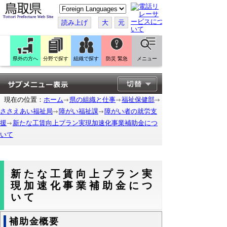
こ
の
ペ
読み上げ
大
元
ー
ジ
を
翻
訳
県外の方へ
分野で探す
組織で探す
防災 緊急
メニュー
す
る
現在の位置：
ホーム
県の組織と仕事
福祉保健部
ささえあい福祉局
障がい福祉課
障がい者の就労支
援
新たな工賃向上プラン実現加速化事業補助金につ
いて
新たな工賃向上プラン実
現加速化事業補助金につ
いて
補助金概要