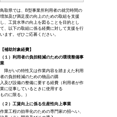
鳥取県では、B型事業所利用者の就労時間の
増加及び
満足度
の向上のための取組を支援
し
、工賃
水準の向上を図ることを
目的とし
て、
以下の
取組に係る経費に
対して支援を
行
います。ぜひ
ご応募ください。
【補助対象経費】
（１
）
利用者の負担軽減のための環境整備事
業
障がいの特性又は作業内容を踏まえた利用
者の負担軽減のための物品の購
入及び設備の整備に要する経費（利用者が作
業に従事しているときに使用する
ものに限る。）
（２）工賃向上に係る生産性向上事業
作業工程の効率化のための専門家の招へい、