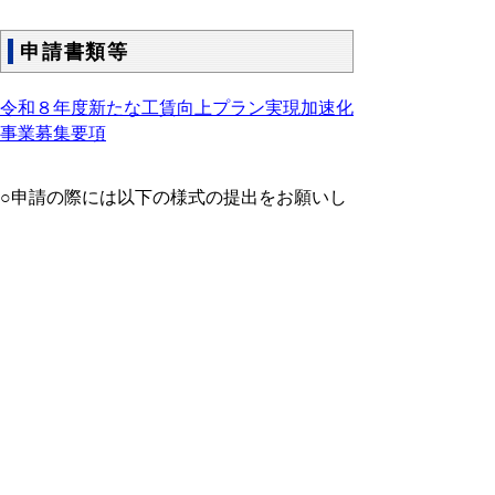
申請書類等
令和８年度
新たな工賃向上プラン実現加速化
事業募集要項
○申請の際には以下の様式の提出をお願いし
ます。
提出先
shougaifukushi@pref.tottori.lg.jp
交付申請書 (docx:17KB)
口座振込依頼書 (doc:32KB)
様式１号 事業計画書 (doc:39KB)
様式２号 収支予算書 (doc:47KB)
様式２号（別紙）
事業区分別支出内訳書