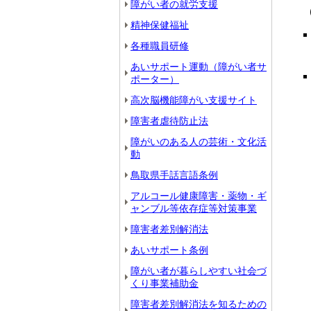
障がい者の就労支援
精神保健福祉
各種職員研修
あいサポート運動（障がい者サ
ポーター）
高次脳機能障がい支援サイト
障害者虐待防止法
障がいのある人の芸術・文化活
動
鳥取県手話言語条例
アルコール健康障害・薬物・ギ
ャンブル等依存症等対策事業
障害者差別解消法
あいサポート条例
障がい者が暮らしやすい社会づ
くり事業補助金
障害者差別解消法を知るための