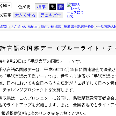
色変更
標準
黒
青
ズ変更
大
きくする
元
にもどす
保健部
ささえあい福祉局
障がい福祉課
鳥取県手話言語条例
手話言語の
手話言語の国際デー（ブルーライト・チ
年9月23日は「手話言語の国際デー」です。
話言語の国際デーは、平成29年12月19日に国連総会で決議
の「手話言語の国際デー」では、世界ろう連盟が「手話言語に
施、日本においても全日本ろうあ連盟が「世界そして日本を青色
」チャレンジプロジェクトを実施します。
取県は、このプロジェクトに賛同し、鳥取県聴覚障害者協会
地でライトアップを実施します。また、全国各地でもライトア
報道提供資料は次のリンク先をご覧ください。