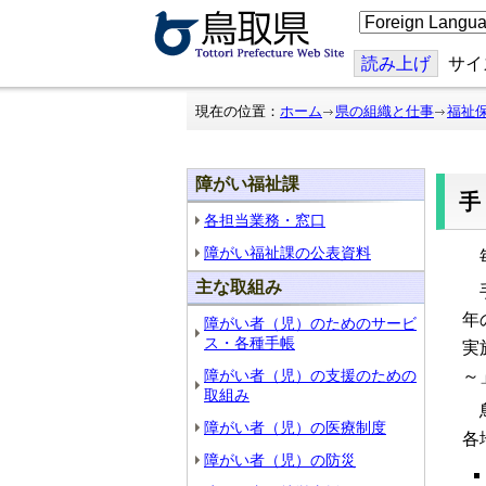
こ
の
ペ
ー
読み上げ
サイ
ジ
を
翻
現在の位置：
ホーム
県の組織と仕事
福祉
訳
す
る
障がい福祉課
各担当業務・窓口
障がい福祉課の公表資料
毎
主な取組み
手
年
障がい者（児）のためのサービ
ス・各種手帳
実
障がい者（児）の支援のための
～
取組み
鳥
障がい者（児）の医療制度
各
障がい者（児）の防災