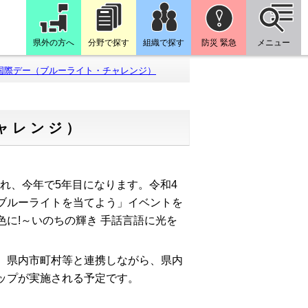
県外の方へ
分野で探す
組織で探す
防災 緊急
メニュー
国際デー（ブルーライト・チャレンジ）
ャレンジ）
され、今年で5年目になります。令和4
ブルーライトを当てよう」イベントを
に!～いのちの輝き 手話言語に光を
、県内市町村等と連携しながら、県内
ップが実施される予定です。