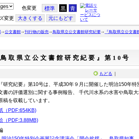
色変更
標準
黒
青
ズ変更
大
きくする
元
にもどす
部
公文書館
刊行物の販売
鳥取県立公文書館研究紀要
『鳥取県立公文書館
鳥取県立公文書館研究紀要』第10号
もどる
｜
研究紀要』第10号は、平成30年９月に開催した明治150年
文書の評価選別に関する事例報告、 千代川水系の水害や鳥取
原稿を収載しています。
（PDF:654KB)
（PDF:3.88MB)
編
明治150年特別企画展記念講演会「開会挨拶」 鳥取県知事 平井