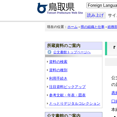
こ
の
ペ
ー
読み上げ
サイ
ジ
を
翻
現在の位置：
ホーム
県の組織と仕事
総務
訳
す
る
所蔵資料のご案内
『
公文書館トップページへ
資料の検索
資料の種別
『
公
利用手続き
の
注目資料ピックアップ
表紙
参考文献・年表・図表
口絵
とっとりデジタルコレクション
本
公文書館のご案内