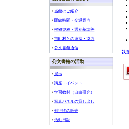
当館のご紹介
開館時間・交通案内
根拠規程・選別基準等
市町村との連携・協力
公文書館通信
執
公文書館の活動
展示
講座・イベント
学習教材（自由研究）
写真パネルの貸し出し
刊行物の販売
活動日誌