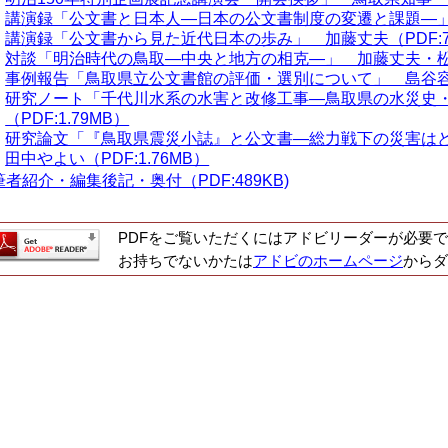
講演録「公文書と日本人―日本の公文書制度の変遷と課題―」 松
講演録「公文書から見た近代日本の歩み」 加藤丈夫（PDF:749
対談「明治時代の鳥取―中央と地方の相克―」 加藤丈夫・松岡資
事例報告「鳥取県立公文書館の評価・選別について」 島谷容子（
研究ノート「千代川水系の水害と改修工事―鳥取県の水災史
（PDF:1.79MB）
研究論文「『鳥取県震災小誌』と公文書―総力戦下の災害は
田中やよい（PDF:1.76MB）
筆者紹介・編集後記・奥付（PDF:489KB)
PDFをご覧いただくにはアドビリーダーが必要で
お持ちでないかたは
アドビのホームページ
からダ