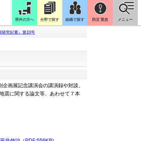
県外の方へ
分野で探す
組織で探す
防災 緊急
メニュー
研究紀要』第10号
特別企画展記念講演会の講演録や対談、
大地震に関する論文等、あわせて７本
伸治（PDF:556KB)