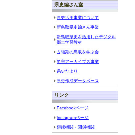
県史編さん室
県史活用事業について
新鳥取県史編さん事業
新鳥取県史を活用したデジタル
郷土学習教材
占領期の鳥取を学ぶ会
災害アーカイブズ事業
県史だより
県史作成データベース
リンク
Facebookページ
Instagramページ
類縁機関・関係機関