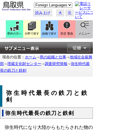
こ
の
ペ
読み上げ
大
元
ー
ジ
を
翻
訳
県外の方へ
分野で探す
組織で探す
防災 緊急
メニュー
す
る
現在の位置：
ホーム
県の組織と仕事
地域社会振興
部
埋蔵文化財センター
調査研究情報
弥生時代最
長の鉄刀と鉄剣
弥生時代最長の鉄刀と鉄
剣
弥生時代最長の鉄刀と鉄剣
弥生時代になり大陸からもたらされた物の