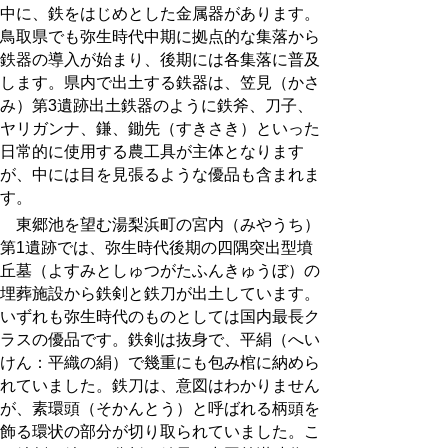
中に、鉄をはじめとした金属器があります。
鳥取県でも弥生時代中期に拠点的な集落から
鉄器の導入が始まり、後期には各集落に普及
します。県内で出土する鉄器は、笠見（かさ
み）第
3
遺跡出土鉄器のように鉄斧、刀子、
ヤリガンナ、鎌、鋤先（すきさき）といった
日常的に使用する農工具が主体となります
が、中には目を見張るような優品も含まれま
す。
東郷池を望む湯梨浜町の宮内（みやうち）
第
1
遺跡では、弥生時代後期の四隅突出型墳
丘墓（よすみとしゅつがたふんきゅうぼ）の
埋葬施設から鉄剣と鉄刀が出土しています。
いずれも弥生時代のものとしては国内最長ク
ラスの優品です。鉄剣は抜身で、平絹（へい
けん：平織の絹）で幾重にも包み棺に納めら
れていました。鉄刀は、意図はわかりません
が、素環頭（そかんとう）と呼ばれる柄頭を
飾る環状の部分が切り取られていました。こ