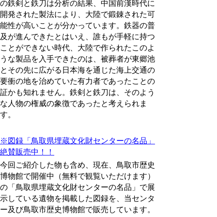
の鉄剣と鉄刀は分析の結果、中国前漢時代に
開発された製法により、大陸で鍛錬された可
能性が高いことが分かっています。鉄器の普
及が進んできたとはいえ、誰もが手軽に持つ
ことができない時代、大陸で作られたこのよ
うな製品を入手できたのは、被葬者が東郷池
とその先に広がる日本海を通じた海上交通の
要衝の地を治めていた有力者であったことの
証かも知れません。鉄剣と鉄刀は、そのよう
な人物の権威の象徴であったと考えられま
す。
※図録「鳥取県埋蔵文化財センターの名品」
絶賛販売中！！
今回ご紹介した物も含め、現在、鳥取市歴史
博物館で開催中（無料で観覧いただけます）
の「鳥取県埋蔵文化財センターの名品」で展
示している遺物を掲載した図録を、当センタ
ー及び鳥取市歴史博物館で販売しています。