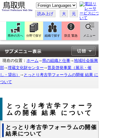
こ
の
ペ
読み上げ
大
元
ー
ジ
を
翻
訳
県外の方へ
分野で探す
組織で探す
防災 緊急
メニュー
す
る
現在の位置：
ホーム
県の組織と仕事
地域社会振興
部
埋蔵文化財センター
普及啓発事業（展示・催
し・貸出）
とっとり考古学フォーラムの開催 結果 に
ついて
とっとり考古学フォーラ
ムの開催 結果 について
とっとり考古学フォーラムの開催
結果について