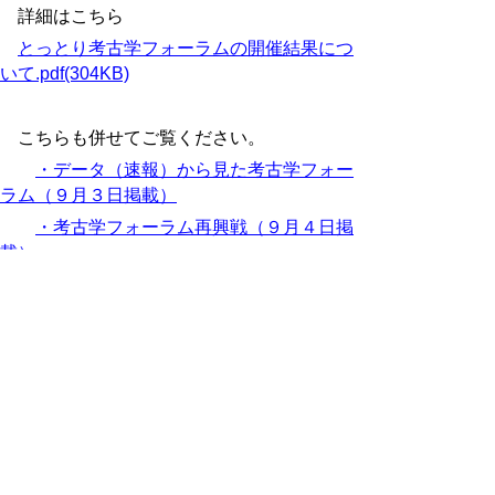
詳細はこちら
とっとり考古学フォーラムの開催結果につ
いて.pdf(304KB)
こちらも併せてご覧ください。
・データ（速報）から見た考古学フォー
ラム（９月３日掲載）
・考古学フォーラム再興戦（９月４日掲
載）
▲ページ上部に戻る
と
個人情報保護
|
リンクについて
|
著作権に
り
ついて
|
アクセシビリティ