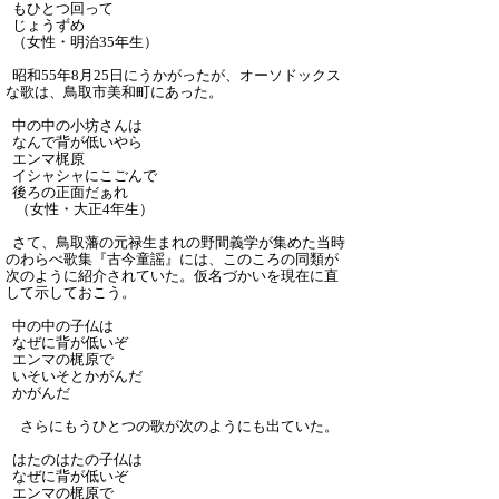
もひとつ回って
じょうずめ
（女性・明治35年生）
昭和55年8月25日にうかがったが、オーソドックス
な歌は、鳥取市美和町にあった。
中の中の小坊さんは
なんで背が低いやら
エンマ梶原
イシャシャにこごんで
後ろの正面だぁれ
（女性・大正4年生）
さて、鳥取藩の元禄生まれの野間義学が集めた当時
のわらべ歌集『古今童謡』には、このころの同類が
次のように紹介されていた。仮名づかいを現在に直
して示しておこう。
中の中の子仏は
なぜに背が低いぞ
エンマの梶原で
いそいそとかがんだ
かがんだ
さらにもうひとつの歌が次のようにも出ていた。
はたのはたの子仏は
なぜに背が低いぞ
エンマの梶原で