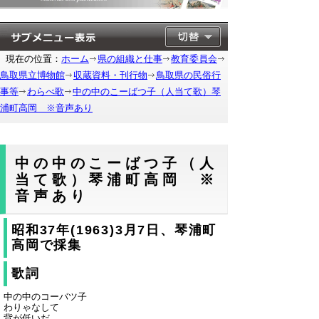
現在の位置：
ホーム
県の組織と仕事
教育委員会
鳥取県立博物館
収蔵資料・刊行物
鳥取県の民俗行
事等
わらべ歌
中の中のこーばつ子（人当て歌）琴
浦町高岡 ※音声あり
中の中のこーばつ子（人
当て歌）琴浦町高岡 ※
音声あり
昭和37年(1963)3月7日、琴浦町
高岡で採集
歌詞
中の中のコーバツ子
わりゃなして
背が低いだ