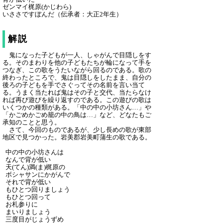
ゼンマイ梶原(かじわら)
いささですぼんだ
（伝承者：大正2年生）
解説
鬼になった子どもが一人、しゃがんで目隠しをす
る。そのまわりを他の子どもたちが輪になって手を
つなぎ、この歌をうたいながら回るのである。歌の
終わったところで、鬼は目隠しをしたまま、自分の
後ろの子どもを手でさぐってその名前を言い当て
る。うまく当たれば鬼はその子と交代、当たらなけ
れば再び遊びを繰り返すのである。この遊びの歌は
いくつかの種類がある。「中の中の小坊さん…」や
「かごめかごめ籠の中の鳥は…」など、どなたもご
承知のことと思う。
さて、今回のものであるが、少し長めの歌が東部
地区で見つかった。岩美郡岩美町蒲生の歌である。
中の中の小坊さんは
なんで背が低い
天(てん)満(ま)梶原の
ボシャサンにかがんで
それで背が低い
もひとつ回りましょう
もひとつ回って
お札参りに
まいりましょう
三度目がじょうずめ