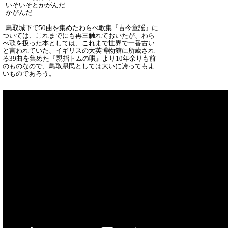
いそいそとかがんだ
かがんだ
鳥取城下で50曲を集めたわらべ歌集『古今童謡』に
ついては、これまでにも再三触れておいたが、わら
べ歌を扱った本としては、これまで世界で一番古い
と言われていた、イギリスの大英博物館に所蔵され
る39曲を集めた『親指トムの唄』より10年余りも前
のものなので、鳥取県民としては大いに誇ってもよ
いものであろう。