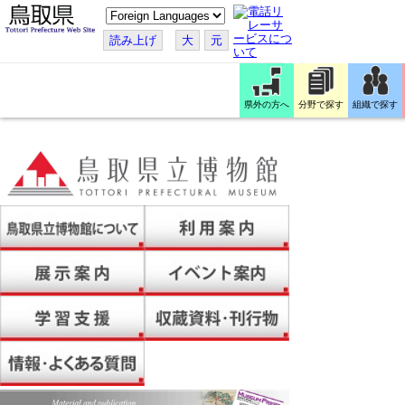
こ
の
ペ
読み上げ
大
元
ー
ジ
を
翻
訳
県外の方へ
分野で探す
組織で探す
す
る