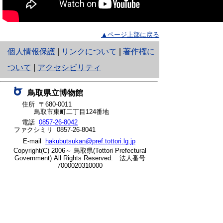
▲ページ上部に戻る
と
個人情報保護
|
リンクについて
|
著作権に
り
ついて
|
アクセシビリティ
ネ
鳥取県立博物館
ッ
住所 〒680-0011
鳥取市東町二丁目124番地
ト
電話
0857-26-8042
ファクシミリ 0857-26-8041
へ
E-mail
hakubutsukan@pref.tottori.lg.jp
の
Copyright(C) 2006～ 鳥取県(Tottori Prefectural
Government) All Rights Reserved. 法人番号
7000020310000