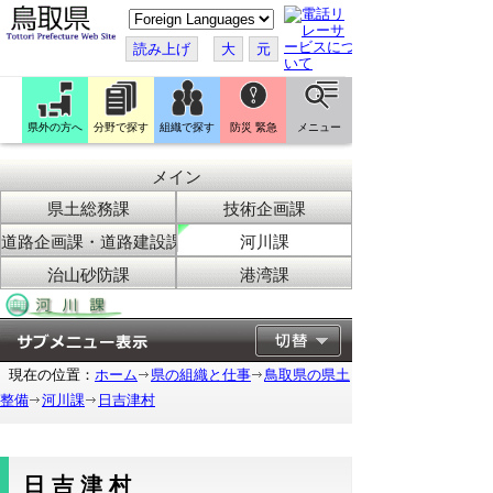
こ
の
ペ
読み上げ
大
元
ー
ジ
を
翻
訳
県外の方へ
分野で探す
組織で探す
防災 緊急
メニュー
す
る
メイン
県土総務課
技術企画課
道路企画課・道路建設課
河川課
治山砂防課
港湾課
現在の位置：
ホーム
県の組織と仕事
鳥取県の県土
整備
河川課
日吉津村
日吉津村